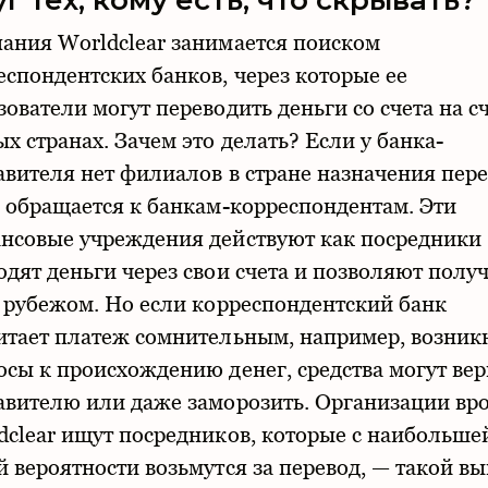
г тех, кому есть, что скрывать?
ания Worldclear занимается поиском
еспондентских банков, через которые ее
зователи могут переводить деньги со счета на сч
ых странах. Зачем это делать? Если у банка-
авителя нет филиалов в стране назначения пере
н обращается к банкам-корреспондентам. Эти
нсовые учреждения действуют как посредники
одят деньги через свои счета и позволяют полу
а рубежом. Но если корреспондентский банк
итает платеж сомнительным, например, возник
осы к происхождению денег, средства могут вер
авителю или даже заморозить. Организации вр
dсlеar ищут посредников, которые с наибольше
й вероятности возьмутся за перевод, — такой в