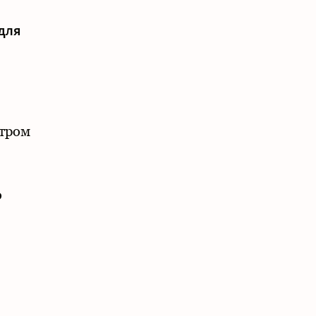
для
нтром
о