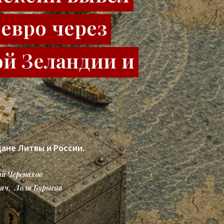
евро через
ой Зеландии и
ане Литвы и России.
й Черепахов
вич
,
Лола Бурыева