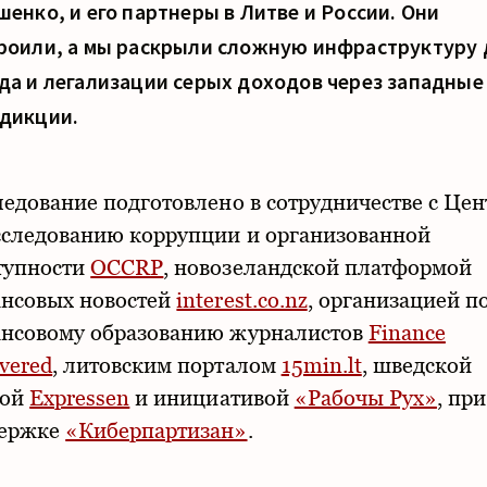
шенко, и его партнеры в Литве и России. Они
роили, а мы раскрыли сложную инфраструктуру 
да и легализации серых доходов через западные
дикции.
ледование подготовлено в сотрудничестве с Це
сследованию коррупции и организованной
тупности
OCCRP
, новозеландской платформой
нсовых новостей
interest.co.nz
, организацией п
нсовому образованию журналистов
Finance
vered
, литовским порталом
15min.lt
, шведской
той
Expressen
и инициативой
«Рабочы Рух»
, при
держке
«Киберпартизан»
.