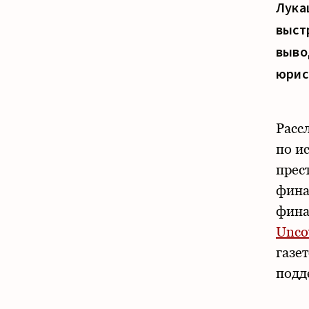
Лука
выст
выво
юрис
Расс
по и
прес
фина
фина
Unco
газе
под