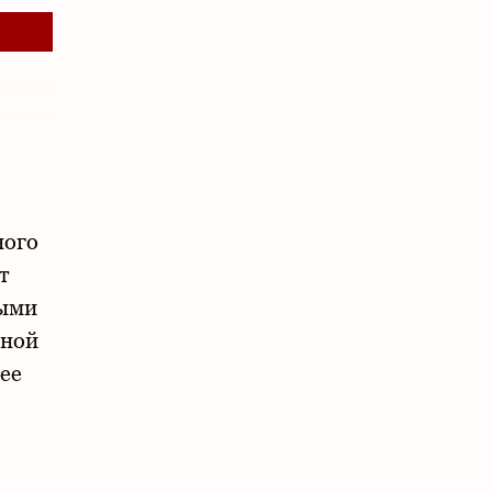
ного
т
выми
нной
ее