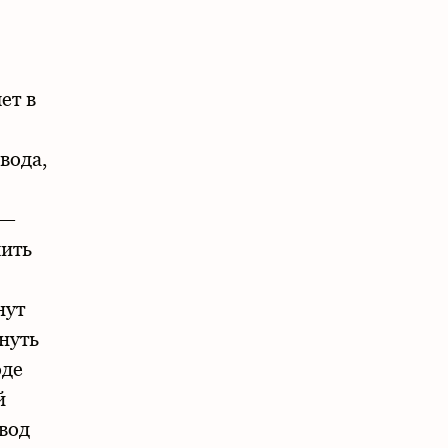
ет в
вода,
 —
чить
нут
нуть
оде
й
ывод