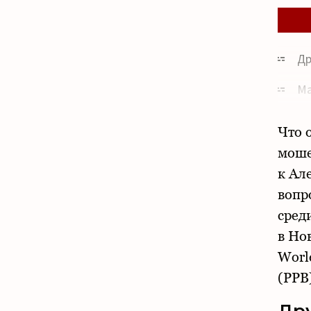
Др
Ма
Пр
Что 
«К
моше
к Ал
То
вопр
Ми
сред
в Но
С 
World
(PPB