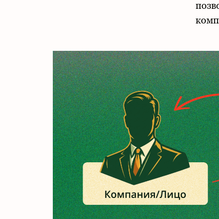
позв
комп