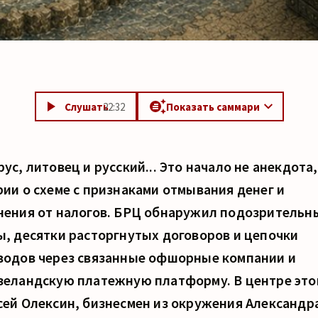
Слушать
22:32
Показать саммари
ус, литовец и русский... Это начало не анекдота,
рии о схеме с признаками отмывания денег и
нения от налогов. БРЦ обнаружил подозрительн
ы, десятки расторгнутых договоров и цепочки
водов через связанные офшорные компании и
зеландскую платежную платформу. В центре это
сей Олексин, бизнесмен из окружения Александр