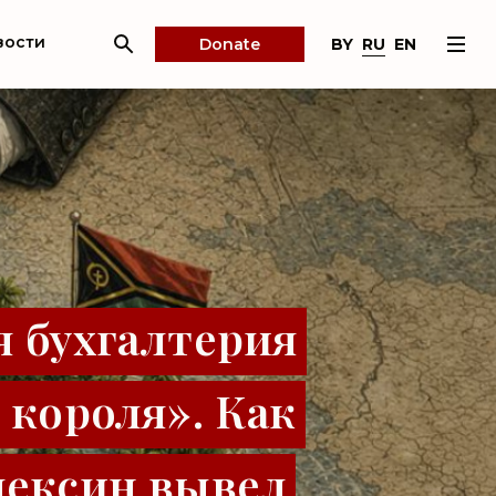
вости
BY
RU
EN
Donate
я бухгалтерия
 короля». Как
лексин вывел