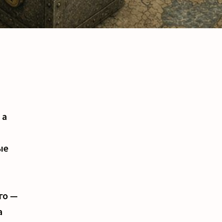
 а
ые
го —
а