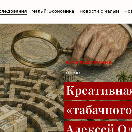
следования
Чалый: Экономика
Новости с Чалым
Но
РАССЛЕДОВАНИЯ
15 ИЮНЯ
Креативна
«табачного
Алексей О