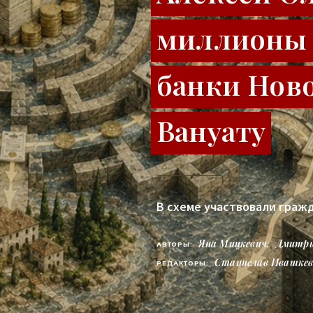
миллионы 
банки Нов
Вануату
В схеме участвовали гражд
Яна Мицкевич
,
Дмитри
АВТОРЫ:
Станислав Ивашке
РЕДАКТОРЫ: