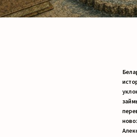
Белар
исто
укло
займ
пере
ново
Алек