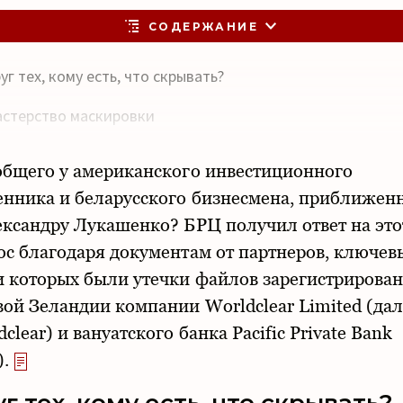
СОДЕРЖАНИЕ
уг тех, кому есть, что скрывать?
стерство маскировки
оверенное партнерство
общего у американского инвестиционного
расные флаги»
нника и беларусского бизнесмена, приближен
ександру Лукашенко? БРЦ получил ответ на это
рговля на бумаге?
ос благодаря документам от партнеров, ключе
ллионы на займах?
и которых были утечки файлов зарегистрирова
вой Зеландии компании Worldclear Limited (дал
разрешения государства?
clear) и вануатского банка Pacific Private Bank
).