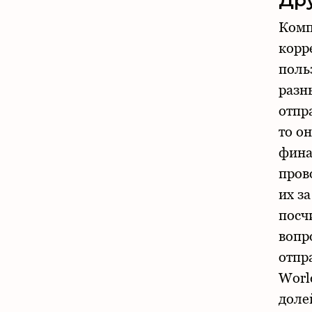
Дру
Комп
корр
поль
разн
отпр
то о
фина
пров
их з
посч
вопр
отпр
Worl
доле