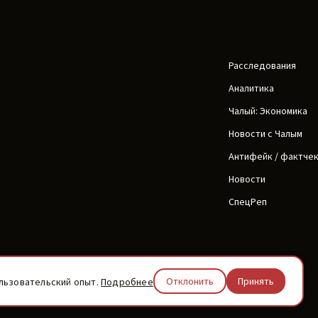
Расследования
Аналитика
Чалый: Экономика
Новости с Чалым
Антифейк / фактче
Новости
СпецРеп
Написать нам
Отклонить
Принять
льзовательский опыт.
Подробнее