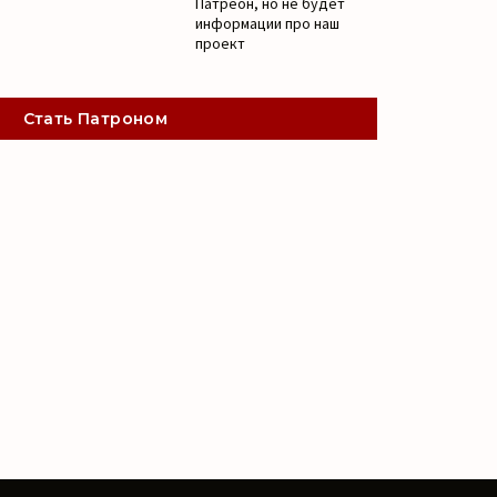
Патреон, но не будет
информации про наш
проект
Стать Патроном