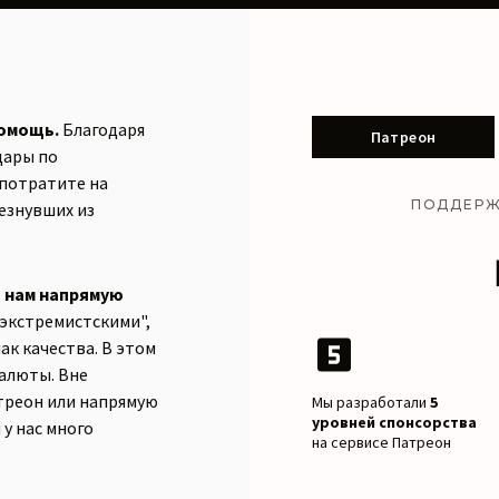
помощь.
Благодаря
Патреон
дары по
потратите на
ПОДДЕРЖ
езнувших из
ь нам напрямую
экстремистскими",
ак качества. В этом
алюты. Вне
треон или напрямую
Мы разработали
5
уровней спонсорства
 у нас много
на сервисе Патреон