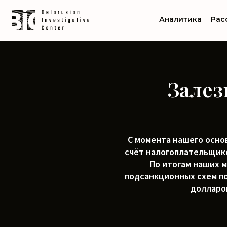
Аналитика
Рас
Залез
С момента нашего основ
счёт налогоплательщико
По итогам наших м
подсанкционных схем по
долларов