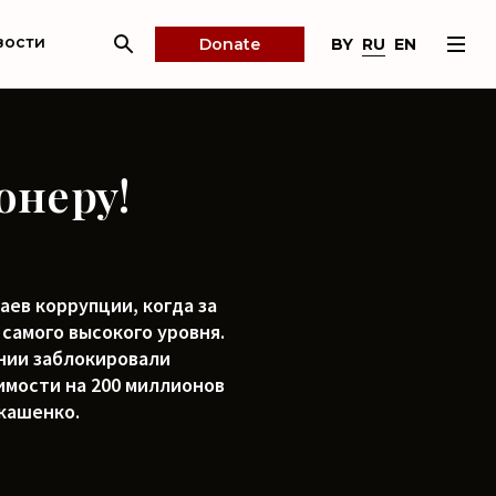
вости
BY
RU
EN
Donate
онеру!
аев коррупции, когда за
самого высокого уровня.
ании заблокировали
имости на 200 миллионов
укашенко.