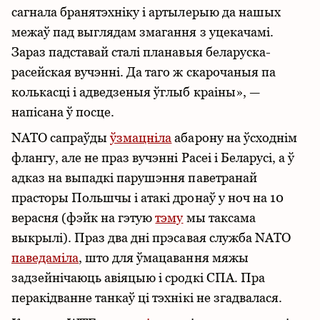
сагнала бранятэхніку і артылерыю да нашых
межаў пад выглядам змагання з уцекачамі.
Зараз падставай сталі планавыя беларуска-
расейская вучэнні. Да таго ж скарочаныя па
колькасці і адведзеныя ўглыб краіны», —
напісана ў посце.
NATO сапраўды
ўзмацніла
абарону на ўсходнім
флангу, але не праз вучэнні Расеі і Беларусі, а ў
адказ на выпадкі парушэння паветранай
прасторы Польшчы і атакі дронаў у ноч на 10
верасня (фэйк на гэтую
тэму
мы таксама
выкрылі). Праз два дні прэсавая служба NATO
паведаміла
, што для ўмацавання мяжы
задзейнічаюць авіяцыю і сродкі СПА. Пра
перакідванне танкаў ці тэхнікі не згадвалася.