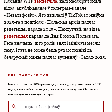
Каманда WTF
высветліла
, калі насамрэч знялі
відэа, апублікаванае ў тэлеграм-канале
«Невальфовіч». Яго выклалі ў TikTok 10 жніўня
2025-га з подпісам «Польская армія падчас
рэпетыцыі парада 2025». Найхутчэй, на відэа
рэпетыцыя
парада да Дня Войска Польскага.
Гэта значыць, што ролік знялі мінімум месяц
таму, і гэта не можа быць рухам тэхнікі да
беларускай мяжы падчас вучэнняў «Захад-2025.
БРЦ ФАКТЧЕК ТУЛ
База з больш за 800 прыкладаў фэйкаў, сабраных намі з 2021
года, якія альбо распаўсюджваліся ў беларускіх СМІ, альбо
маюць дачыненне да Беларусі.