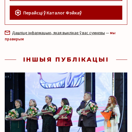
Перайсці ў Каталог Фэйкаў
Дашліце інфармацыю, якая выклікае ў вас сумневы
—
мы
праверым
ІНШЫЯ ПУБЛІКАЦЫІ