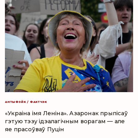
АНТЫФЭЙК / ФАКТЧЭК
«Украіна імя Леніна». Азаронак прыпісаў
гэтую тэзу ідэалагічным ворагам — але
яе прасоўваў Пуцін