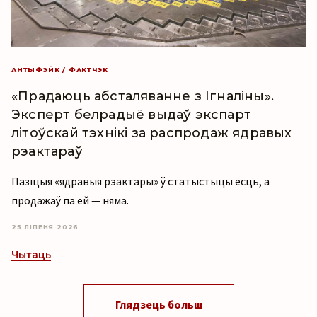
АНТЫФЭЙК / ФАКТЧЭК
«Прадаюць абсталяванне з Ігналіны».
Эксперт белрадыё выдаў экспарт
літоўскай тэхнікі за распродаж ядравых
рэактараў
Пазіцыя «ядравыя рэактары» ў статыстыцы ёсць, а
продажаў па ёй — няма.
25 ЛІПЕНЯ 2026
Чытаць
Глядзець больш