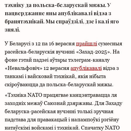
тэхніку да польска-беларускай мяжы. У
пацверджанне яны апублікавалі відэа з
бранятэхнікай. Мы спраўдзілі, дзе і калі яго
знялі.
У Беларусі з 12 па 16 верасня
прайшлі
сумесныя
расейска-беларускія вучэнні «Захад-2025». На
фоне гэтай падзеі аўтары тэлеграм-каналу
«Невальфовіч» 12 верасня
апублікавалі
відэа з
танкамі і вайсковай тэхнікай, якія нібыта
скіроўваюцца да польска-беларускай мяжы.
«Тэхніка NATO працягвае канцэнтравацца ля
заходніх межаў Саюзнай дзяржавы. Для Захаду
беларуска-расейская вучэнні толькі зручная
падстава для правакацый і напампоўкі рэгіёну
натаўскімі войскамі і тэхнікай. Спачатку NATO