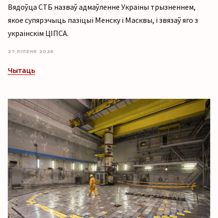
Вядоўца СТБ назваў адмаўленне Украіны трызненнем,
якое супярэчыць пазіцыі Менску і Масквы, і звязаў яго з
украінскім ЦІПСА.
27 ЛІПЕНЯ 2026
Чытаць