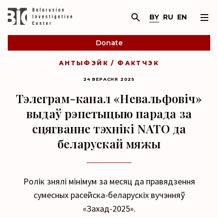
BY
RU
EN
Donate
АНТЫФЭЙК / ФАКТЧЭК
24 ВЕРАСНЯ 2025
Тэлеграм-канал «Невальфовіч»
выдаў рэпетыцыю парада за
сцягванне тэхнікі NATO да
беларускай мяжы
Ролік знялі мінімум за месяц да правядзення
сумесных расейска-беларускіх вучэнняў
«Захад-2025».