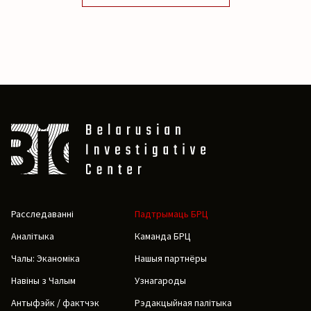
Расследаванні
Падтрымаць БРЦ
Аналітыка
Каманда БРЦ
Чалы: Эканоміка
Нашыя партнёры
Навіны з Чалым
Узнагароды
Антыфэйк / фактчэк
Рэдакцыйная палітыка