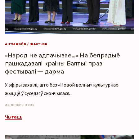
АНТЫФЭЙК / ФАКТЧЭК
«Народ не адпачывае…» На белрадыё
пашкадавалі краіны Балтыі праз
фестывалі — дарма
У эфіры заявілі, што без «Новой волны» культурнае
жыццё ў суседзяў скончылася.
28 ЛІПЕНЯ 2026
Чытаць