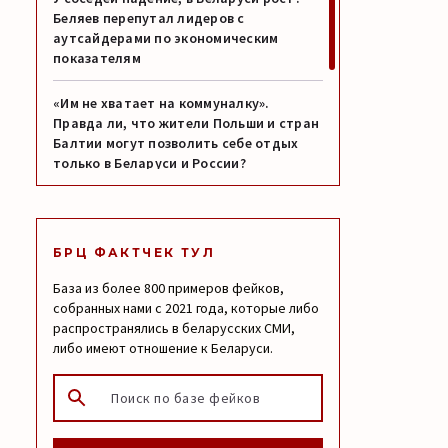
Беляев перепутал лидеров с
аутсайдерами по экономическим
показателям
«Им не хватает на коммуналку».
Правда ли, что жители Польши и стран
Балтии могут позволить себе отдых
только в Беларуси и России?
Месть, которую Трамп не обещал: как
ОНТ исказил перевод его слов об Иране
БРЦ ФАКТЧЕК ТУЛ
1,8 центнера превратили в 1,8 раза: как
База из более 800 примеров фейков,
в госмедиа преувеличили успехи
собранных нами с 2021 года, которые либо
беларусского сельского хозяйства
распространялись в беларусских СМИ,
либо имеют отношение к Беларуси.