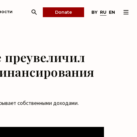
вости
BY
RU
EN
Donate
е преувеличил
финансирования
крывает собственными доходами.