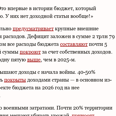
Это впервые в истории бюджет, который
. У них нет доходной статьи вообще!»
ельно
предусматривает
крупные внешние
расходов. Дефицит заложен в сумме 2 трлн 79
том все расходы бюджета
составляют
почти 5
ой суммы
покроют
за счет собственных доходов.
 одну пятую
выше
, чем в 2025-м.
ышают доходы с начала войны. 40-50%
ть
покрыты
доходами страны — в основном из-
оекте бюджета на 2026 год на нее
.
ко военными затратами. Почти 20% территории
твия мешают убирать урожай,
приносят