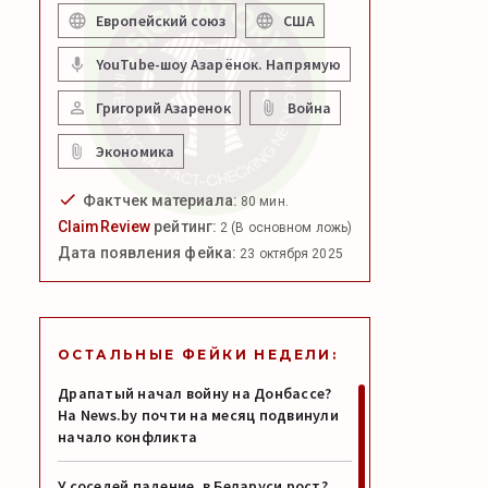
Европейский союз
США
YouTube-шоу Азарёнок. Напрямую
Григорий Азаренок
Война
Экономика
Фактчек материала:
80 мин.
ClaimReview
рейтинг:
2 (В основном ложь)
Дата появления фейка:
23 октября 2025
ОСТАЛЬНЫЕ ФЕЙКИ НЕДЕЛИ:
Драпатый начал войну на Донбассе?
На News.by почти на месяц подвинули
начало конфликта
У соседей падение, в Беларуси рост?