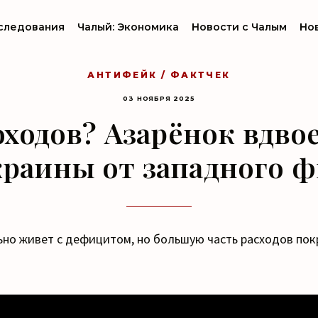
следования
Чалый: Экономика
Новости с Чалым
Но
АНТИФЕЙК / ФАКТЧЕК
03 НОЯБРЯ 2025
оходов? Азарёнок вдво
краины от западного 
ьно живет с дефицитом, но большую часть расходов по