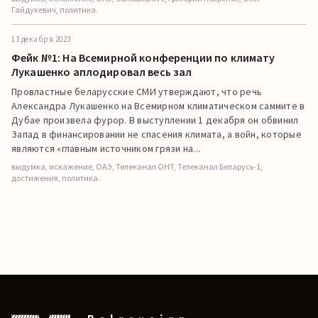
Гайдукевич, политика.
13 декабря 2023
Фейк №1: На Всемирной конференции по климату
Лукашенко аплодировал весь зал
Провластные беларусские СМИ утверждают, что речь
Александра Лукашенко на Всемирном климатическом саммите в
Дубае произвела фурор. В выступлении 1 декабря он обвинил
Запад в финансировании не спасения климата, а войн, которые
являются «главным источником грязи на...
выдумка, искажение, ОАЭ, Телеканал ОНТ, Телеканал Беларусь-1,
достижения, политика.