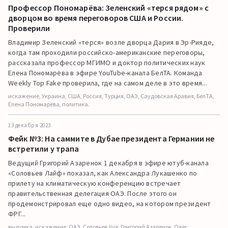
Профессор Пономарёва: Зеленский «терся рядом» с
дворцом во время переговоров США и России.
Проверили
Владимир Зеленский «терся» возле дворца Дария в Эр-Рияде,
когда там проходили российско-американские переговоры,
рассказала профессор МГИМО и доктор политических наук
Елена Пономарёва в эфире YouTube-канала БелТА. Команда
Weekly Top Fake проверила, где на самом деле в это время...
искажение, Украина, США, Россия, Турция, ОАЭ, Саудовская Аравия, БелТА,
Елена Пономарёва, политика.
13 декабря 2023
Фейк №3: На саммите в Дубае президента Германии не
встретили у трапа
Ведущий Григорий Азаренок 1 декабря в эфире ютуб-канала
«Соловьев Лайф» показал, как Александра Лукашенко по
прилету на климатическую конференцию встречает
правительственная делегация ОАЭ. После этого он
продемонстрировал еще одно видео, на котором президент
ФРГ...
выдумка, искажение, ОАЭ, Соловьев.live, Григорий Азаренок, Олег