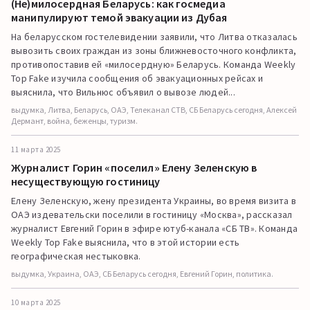
(Не)милосердная Беларусь: как госмедиа
манипулируют темой эвакуации из Дубая
На беларусском гостелевидении заявили, что Литва отказалась
вывозить своих граждан из зоны ближневосточного конфликта,
противопоставив ей «милосердную» Беларусь. Команда Weekly
Top Fake изучила сообщения об эвакуационных рейсах и
выяснила, что Вильнюс объявил о вывозе людей...
выдумка, Литва, Беларусь, ОАЭ, Телеканал СТВ, СБ Беларусь сегодня, Алексей
Дермант, война, беженцы, туризм.
11 марта 2025
Журналист Горин «поселил» Елену Зеленскую в
несуществующую гостиницу
Елену Зеленскую, жену президента Украины, во время визита в
ОАЭ издевательски поселили в гостиницу «Москва», рассказал
журналист Евгений Горин в эфире ютуб-канала «СБ ТВ». Команда
Weekly Top Fake выяснила, что в этой истории есть
географическая нестыковка.
выдумка, Украина, ОАЭ, СБ Беларусь сегодня, Евгений Горин, политика.
10 марта 2025