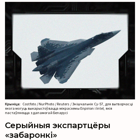
Крыніца:
Costfoto / NurPhoto / Reuters / Знішчальнік Су-57, для вытворчасці
якога могуць выкарыстоўвацца мікрасхемы Enpirion і Intel, якія
пастаўляюцца з дапамогай Беларусі
Серыйныя экспартцёры
«забаронкі»