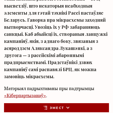
высветліў, што некаторыя неабходныя
элементы для гэтай тэхнікі Расеі пастаўляе
Беларусь. Гаворка пра мікрасхемы заходняй
вытворчасці. Увозіць іх у РФ забараняюць
санкцыі. Каб абыйсці іх, створаныя ланцужкі
кампаніяў, якія, з аднаго боку, звязаныя з
асяроддзем Аляксандра Лукашэнкі, а з
другога — з расейскімі абароннымі
прадпрыемствамі. Прадстаўнікі дзвюх
кампаніяў самі распавялі БРЦ, як можна
замовіць мікрасхемы.
Матэрыял падрыхтаваны пры падтрымцы
«Кіберпартызанаў»
.
ЗМЕСТ