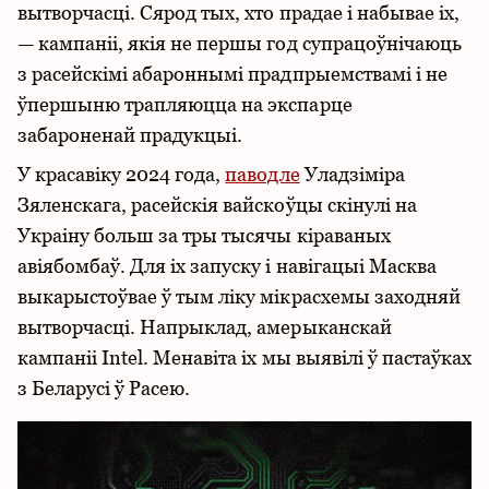
вытворчасці. Сярод тых, хто прадае і набывае іх,
— кампаніі, якія не першы год супрацоўнічаюць
з расейскімі абароннымі прадпрыемствамі і не
ўпершыню трапляюцца на экспарце
забароненай прадукцыі.
У красавіку 2024 года,
паводле
Уладзіміра
Зяленскага, расейскія вайскоўцы скінулі на
Украіну больш за тры тысячы кіраваных
авіябомбаў. Для іх запуску і навігацыі Масква
выкарыстоўвае ў тым ліку мікрасхемы заходняй
вытворчасці. Напрыклад, амерыканскай
кампаніі Intel. Менавіта іх мы выявілі ў пастаўках
з Беларусі ў Расею.