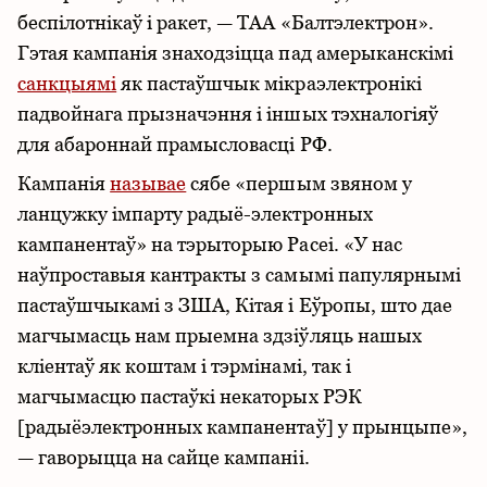
беспілотнікаў і ракет, — ТАА «Балтэлектрон».
Гэтая кампанія знаходзіцца пад амерыканскімі
санкцыямі
як пастаўшчык мікраэлектронікі
падвойнага прызначэння і іншых тэхналогіяў
для абароннай прамысловасці РФ.
Кампанія
называе
сябе «першым звяном у
ланцужку імпарту радыё-электронных
кампанентаў» на тэрыторыю Расеі. «У нас
наўпроставыя кантракты з самымі папулярнымі
пастаўшчыкамі з ЗША, Кітая і Еўропы, што дае
магчымасць нам прыемна здзіўляць нашых
кліентаў як коштам і тэрмінамі, так і
магчымасцю пастаўкі некаторых РЭК
[радыёэлектронных кампанентаў] у прынцыпе»,
— гаворыцца на сайце кампаніі.