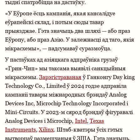
тыдні спатрэбіцца на дастаўку.
«У Еўропе ёсць кампанія, якая кансалідуе
еўрапейскі склад, і потым сюды тавар
прыязджае. Гэта значыць два шляхі — або праз
Еўропу, або праз Азію. У залежнасці ад таго, якія
мікрасхемы», — падсумаваў суразмоўца.
У пастаўках ад азіяцкага адпраўніка грузаў
«Грин-Чип» мы таксама выявілі санкцыйныя
мікрасхемы.
Зарэгістраваная
ў Ганконгу Day king
Technology Co., Limited ў 2024 годзе адправіла
кампаніі тавары міжнародных брэндаў Analog
Devices Inc, Microchip Technology Incorporated і
Mini-Circuits. У 2023-м сярод брэндаў фігуравалі
Analog Devices і Microchip,
Intel
,
Texas
Instruments
,
Xilinx
. Штаб-кватэры ўсіх гэтых
вытворцаў размешчаныя ў ЗША. Гэта значыць,