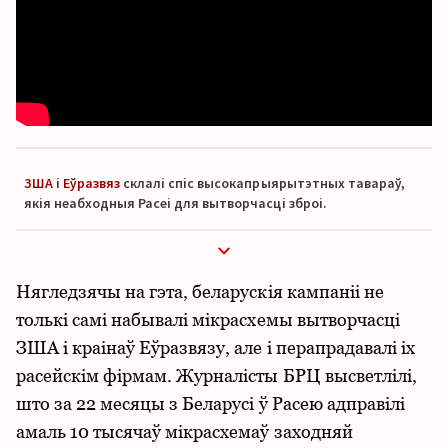
ЗША
і
Еўразвяз
склалі спіс высокапрыярытэтных тавараў,
якія неабходныя Расеі для вытворчасці зброі.
Нягледзячы на гэта, беларускія кампаніі не
толькі самі набывалі мікрасхемы вытворчасці
ЗША і краінаў Еўразвязу, але і перапрадавалі іх
расейскім фірмам. Журналісты БРЦ высветлілі,
што за 22 месяцы з Беларусі ў Расею адправілі
амаль 10 тысячаў мікрасхемаў заходняй