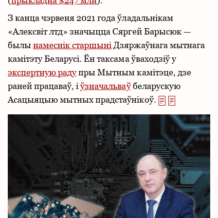
(
прыкладна $247 млн
).
З канца чэрвеня 2021 года ўладальнікам
«Алексвіт лтд» значыцца Сяргей Барысюк —
былы
намеснік старшыні
Дзяржаўнага мытнага
камітэту Беларусі. Ён таксама ўваходзіў у
экспертную раду
пры Мытным камітэце, дзе
раней працаваў, і
ўзначальваў
беларускую
Асацыяцыю мытных прадстаўнікоў.