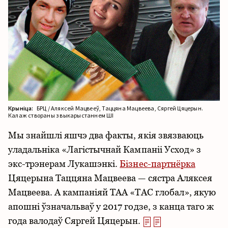
Крыніца:
БРЦ / Аляксей Мацвееў, Таццяна Мацвеева, Сяргей Цяцерын.
Калаж створаны з выкарыстаннем ШІ
Мы знайшлі яшчэ два факты, якія звязваюць
уладальніка «Лагістычнай Кампаніі Усход» з
экс-трэнерам Лукашэнкі.
Бізнес-партнёрка
Цяцерына Таццяна Мацвеева — сястра Аляксея
Мацвеева. А кампаніяй ТАА «ТАС глобал», якую
апошні ўзначальваў у 2017 годзе, з канца таго ж
года валодаў Сяргей Цяцерын.