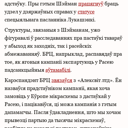
адстаўку. Пры гэтым Шэйман
працягнуў
браць
удзел у дзяржаўных справах у
статусе
спецыяльнага пасланніка Лукашэнкі.
Структуры, звязаныя з Шэйманам, ужо
фігуравалі ў расследаваннях пра пастаўкі тавараў
у абыход як заходніх, так і расейскіх
абмежаванняў. БРЦ, напрыклад, распавядаў пра
тое, як ягоныя кампаніі экспартуюць у Расею
падсанкцыйныя
аўтамабілі
.
Карэспандэнт БРЦ
звязаўся
з «Алексвіт лтд». Ён
назваўся прадстаўніком кампаніі, якая хоча
замовіць у Еўропе мікрасхемы з дастаўкай у
Расею, і пацікавіўся, ці можа кампанія з гэтым
дапамагчы. Пасля ўдакладнення, што мы хочам
прывезці партыю да тысячы мікрасхемаў,