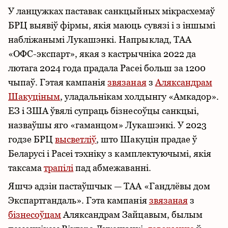
У ланцужках паставак санкцыйных мікрасхемаў
БРЦ выявіў фірмы, якія маюць сувязі і з іншымі
набліжанымі Лукашэнкі. Напрыклад, ТАА
«ОФС-экспарт», якая з кастрычніка 2022 да
лютага 2024 года прадала Расеі больш за 1200
чыпаў. Гэтая кампанія
звязаная
з
Аляксандрам
Шакуціным
, уладальнікам холдынгу «Амкадор».
ЕЗ і ЗША ўвялі супраць бізнесоўцы санкцыі,
назваўшы яго «гаманцом» Лукашэнкі. У 2023
годзе БРЦ
высветліў
, што Шакуцін прадае ў
Беларусі і Расеі тэхніку з камплектуючымі, якія
таксама
трапілі
пад абмежаванні.
Яшчэ адзін пастаўшчык — ТАА «Гандлёвы дом
Экспартгандаль». Гэта кампанія
звязаная
з
бізнесоўцам
Аляксандрам Зайцавым, былым