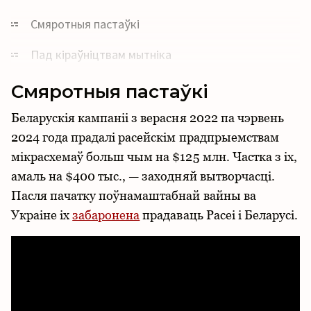
Смяротныя пастаўкі
Пад кіраўніцтвам мытніка
Курс на «Усход»
Смяротныя пастаўкі
Ракіроўка прадаўца і пакупніка
Беларускія кампаніі з верасня 2022 па чэрвень
2024 года прадалі расейскім прадпрыемствам
Серыйныя экспартцёры «забаронкі»
мікрасхемаў больш чым на $125 млн. Частка з іх,
амаль на $400 тыс., — заходняй вытворчасці.
Звёны абароннага ланцуга
Пасля пачатку поўнамаштабнай вайны ва
Падтрымка пагрозы з неба
Украіне іх
забаронена
прадаваць Расеі і Беларусі.
Каналы паставак
Санкцыйны айсберг