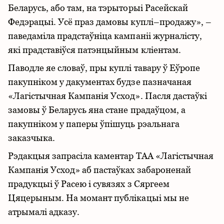
Беларусь, або там, на тэрыторыі Расейскай
Федэрацыі. Усё праз дамовы куплі–продажу», –
паведаміла прадстаўніца кампаніі журналісту,
які прадставіўся патэнцыйным кліентам.
Паводле яе словаў, пры куплі тавару ў Еўропе
пакупніком у дакументах будзе пазначаная
«Лагістычная Кампанія Усход». Пасля дастаўкі
замовы ў Беларусь яна стане прадаўцом, а
пакупніком у паперы ўпішуць рэальнага
заказчыка.
Рэдакцыя запрасіла каментар ТАА «Лагістычная
Кампанія Усход» аб пастаўках забароненай
прадукцыі ў Расею і сувязях з Сяргеем
Цяцерыным. На момант публікацыі мы не
атрымалі адказу.