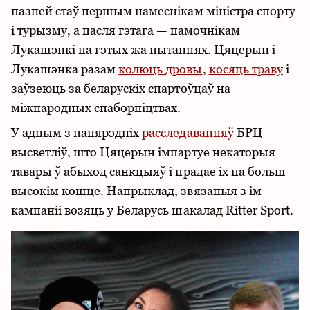
пазней стаў першым намеснікам міністра спорту
і турызму, а пасля гэтага — памочнікам
Лукашэнкі па гэтых жа пытаннях. Цяцерын і
Лукашэнка разам
колюць дровы
,
косяць траву
і
заўзеюць за беларускіх спартоўцаў на
міжнародных спаборніцтвах.
У адным з папярэдніх
расследаванняў
БРЦ
высветліў, што Цяцерын імпартуе некаторыя
тавары ў абыход санкцыяў і прадае іх па больш
высокім кошце. Напрыклад, звязаныя з ім
кампаніі возяць у Беларусь шакалад Ritter Sport.