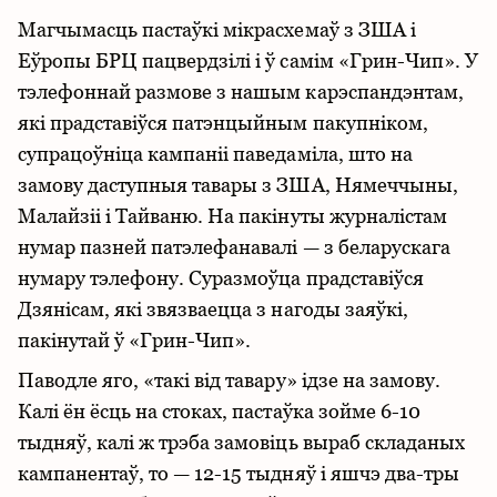
Магчымасць пастаўкі мікрасхемаў з ЗША і
Еўропы БРЦ пацвердзілі і ў самім «Грин-Чип». У
тэлефоннай размове з нашым карэспандэнтам,
які прадставіўся патэнцыйным пакупніком,
супрацоўніца кампаніі паведаміла, што на
замову даступныя тавары з ЗША, Нямеччыны,
Малайзіі і Тайваню. На пакінуты журналістам
нумар пазней патэлефанавалі — з беларускага
нумару тэлефону. Суразмоўца прадставіўся
Дзянісам, які звязваецца з нагоды заяўкі,
пакінутай ў «Грин-Чип».
Паводле яго, «такі від тавару» ідзе на замову.
Калі ён ёсць на стоках, пастаўка зойме 6-10
тыдняў, калі ж трэба замовіць выраб складаных
кампанентаў, то — 12-15 тыдняў і яшчэ два-тры