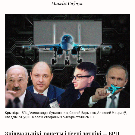
Максім Саўчук
Крыніца:
БРЦ / Аляксандр Лукашэнка, Сяргей Барысюк, Аляксей Мацвееў,
Уладзімір Пуцін. Калаж створаны з выкарыстаннем ШІ
Знішчальнікі, ракеты і беспілотнікі — БРЦ