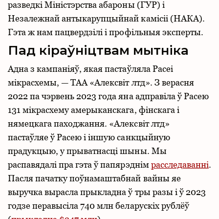
разведкі Міністэрства абароны (ГУР) і
Незалежнай антыкарупцыйнай камісіі (НАКА).
Гэта ж нам пацвердзілі і профільныя эксперты.
Пад кіраўніцтвам мытніка
Адна з кампаніяў, якая пастаўляла Расеі
мікрасхемы, — ТАА «Алексвіт лтд». З верасня
2022 па чэрвень 2023 года яна адправіла ў Расею
131 мікрасхему амерыканскага, фінскага і
нямецкага паходжання. «Алексвіт лтд»
пастаўляе ў Расею і іншую санкцыйную
прадукцыю, у прыватнасці шыны. Мы
распавядалі пра гэта ў папярэднім
расследаванні
.
Пасля пачатку поўнамаштабнай вайны яе
выручка вырасла прыкладна ў тры разы і ў 2023
годзе перавысіла 740 млн беларускіх рублёў