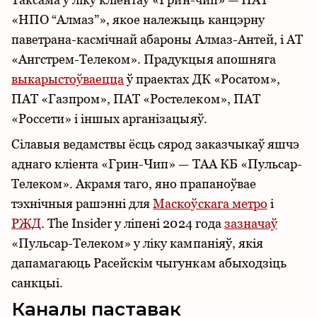
«НПО “Алмаз”», якое належыць канцэрну
паветрана-касмічнай абароны Алмаз-Антей, і АТ
«Ангстрем-Телеком». Прадукцыя апошняга
выкарыстоўваецца
ў праектах ДК «Росатом»,
ПАТ «Газпром», ПАТ «Ростелеком», ПАТ
«Россети» і іншых арганізацыяў.
Сілавыя ведамствы ёсць сярод заказчыкаў яшчэ
аднаго кліента «Грин-Чип» — ТАА КБ «Пульсар-
Телеком». Акрамя таго, яно прапаноўвае
тэхнічныя рашэнні для
Маскоўскага метро
і
РЖД
. The Insider у ліпені 2024 года
зазначаў
«Пульсар-Телеком» у ліку кампаніяў, якія
дапамагаюць Расейскім чыгункам абыходзіць
санкцыі.
Каналы паставак