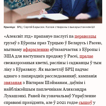
Крыніца:
БРЦ / Сяргей Барысюк. Калаж створаны з выкарыстаннем ШІ
«Алексвіт лтд» прапануе паслугі па
перавозцы
грузаў з Еўропы праз Турцыю ў Беларусь і Расею,
мытнаму
афармленню
аўтазапчастак з Еўропы і
ЗША для наступнага продажу ў Расеі,
прадае
свежазрэзаныя кветкі, расліны і саджанцы ў тым
ліку з Еўразвязу. Як высветліў БРЦ падчас
аднаго з папярэдніх расследаванняў, кампанія
звязаная
з Віктарам Шэйманам, даўнім і
найбліжэйшым паплечнікам Аляксандра
Лукашэнкі. Раней ён узначальваў Упраўленне
справамі прэзідэнта, але ў 2021 годзе
сышоў
у