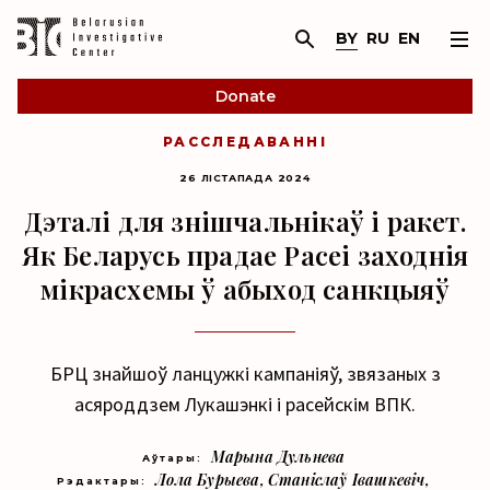
BY
RU
EN
Donate
РАССЛЕДАВАННІ
26 ЛІСТАПАДА 2024
Дэталі для знішчальнікаў і ракет.
Як Беларусь прадае Расеі заходнія
мікрасхемы ў абыход санкцыяў
БРЦ знайшоў ланцужкі кампаніяў, звязаных з
асяроддзем Лукашэнкі і расейскім ВПК.
Марына Дульнева
Аўтары:
Лола Бурыева
,
Станіслаў Івашкевіч
,
Рэдактары: