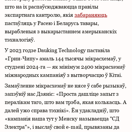
што на іх распаўсюджваюцца правілы
экспартнага кантролю, якія
забараняюць
пастаўляць у Расею і Беларусь тавары,
вырабленыя з выкарыстаннем амерыканскіх
тэхналогіяў.
У 2023 годзе Dauking Technology паставіла
«Грин-Чипу» амаль 144 тысячы мікрасхемаў, у
студзені 2024-га — як мінімум 2400 мікрасхемаў
міжнародных кампаніяў з вытворчасцю ў Кітаі.
Замаўленне мікрасхемаў не нясе ў сабе рызыкаў,
запэўніў нас Дзяніс: «Проста дашліце запыт з
пералікам таго, што вам трэба, якая колькасць. А
далей ужо справа тэхнікі». Ён удакладніў, што
«кампанія наша тут у Менску называецца "СД
Электра"», і выслаў свой e-mail, прывязаны да