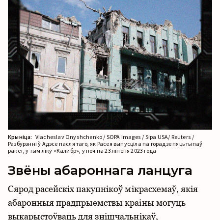
Крыніца:
Viacheslav Onyshchenko / SOPA Images / Sipa USA/ Reuters /
Разбурэнні ў Адэсе пасля таго, як Расея выпусціла па горадзе пяць тыпаў
ракет, у тым ліку «Калибр», у ноч на 23 ліпеня 2023 года
Звёны абароннага ланцуга
Сярод расейскіх пакупнікоў мікрасхемаў, якія
абаронныя прадпрыемствы краіны могуць
выкарыстоўваць для знішчальнікаў,