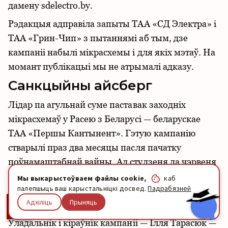
дамену sdelectro.by.
Рэдакцыя адправіла запыты ТАА «СД Электра» і
ТАА «Грин-Чип» з пытаннямі аб тым, дзе
кампаніі набылі мікрасхемы і для якіх мэтаў. На
момант публікацыі мы не атрымалі адказу.
Санкцыйны айсберг
Лідар па агульнай суме паставак заходніх
мікрасхемаў у Расею з Беларусі — беларускае
ТАА «Першы Кантынент». Гэтую кампанію
стварылі праз два месяцы пасля пачатку
поўнамаштабнай вайны. Ад студзеня да чэрвеня
2024 года яна прадала расейскім
Мы выкарыстоўваем файлы cookie,
каб
палепшыць ваш карыстальніцкі досвед.
Падрабязней
прадпрыемствам 1665 мікрасхемаў на суму звыш
Адхіліць
Прыняць
$155 тысячаў.
Уладальнік і кіраўнік кампаніі — Ілля Тарасюк —