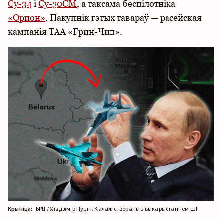
Су-34
і
Су-30СМ
, а таксама беспілотніка
«Орион»
. Пакупнік гэтых тавараў — расейская
кампанія ТАА «Грин-Чип».
Крыніца:
БРЦ / Уладзімір Пуцін. Калаж створаны з выкарыстаннем ШІ