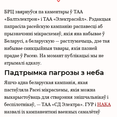
БРЦ звярнуўся па каментары ў ТАА
«Балтэлектрон» і ТАА «Электрасэйл». Рэдакцыя
папрасіла расейскую кампанію распавесці аб
прызначэнні мікрасхемаў, якія яна набывае ў
Беларусі, а беларускую — растлумачыць, дзе тая
набывае санкцыйныя тавары, якія пазней
прадае ў Расею. На момант публікацыі мы не
атрымалі адказу.
Падтрымка пагрозы з неба
Яшчэ адна беларуская кампанія, якая
пастаўляла Расеі мікрасхемы, якія можна
выкарыстоўваць для стварэння знішчальнікаў і
беспілотнікаў, — ТАА «СД Электра». ГУР і
НАКА
назвалі іх кампанентамі ваенных самалётаў