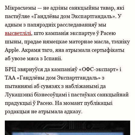
Мікрасхемы — не адзіны санкцыйны тавар, які
пастаўляе «Гандлёвы дом Экспартгандаль». У
адным з папярэдніх расследаванняў мы
высветлілі
, што кампанія экспартуе ў Расею
шыны, прадае нямецкае маторнае масла, тэхніку
Apple. Акрамя таго, яна атрымала сертыфікаты
аб увозе мяса з Іспаніі.
БРЦ звярнуўся да кампаніяў «ОФС-экспарт» і
ТАА «Гандлёвы дом Экспартгандаль» з
пытаннямі аб сувязях з набліжанымі да
Лукашэнкі бізнесоўцамі і пастаўках санкцыйнай
прадукцыі ў Расею. На момант публікацыі
рэдакцыя не атрымала адказу.