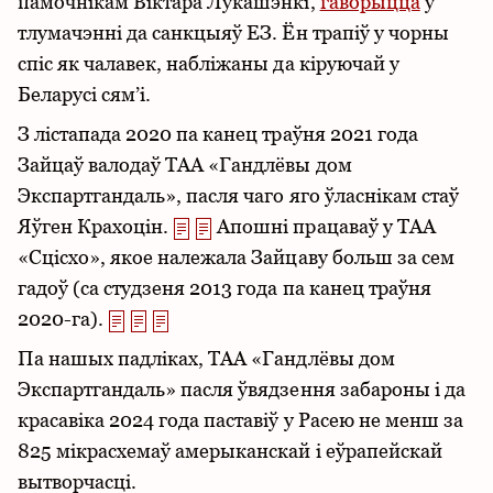
памочнікам Віктара Лукашэнкі,
гаворыцца
ў
тлумачэнні да санкцыяў ЕЗ. Ён трапіў у чорны
спіс як чалавек, набліжаны да кіруючай у
Беларусі сям’і.
З лістапада 2020 па канец траўня 2021 года
Зайцаў валодаў ТАА «Гандлёвы дом
Экспартгандаль», пасля чаго яго ўласнікам стаў
Яўген Крахоцін.
Апошні працаваў у ТАА
«Сцісхо», якое належала Зайцаву больш за сем
гадоў (са студзеня 2013 года па канец траўня
2020-га).
Па нашых падліках, ТАА «Гандлёвы дом
Экспартгандаль» пасля ўвядзення забароны і да
красавіка 2024 года паставіў у Расею не менш за
825 мікрасхемаў амерыканскай і еўрапейскай
вытворчасці.