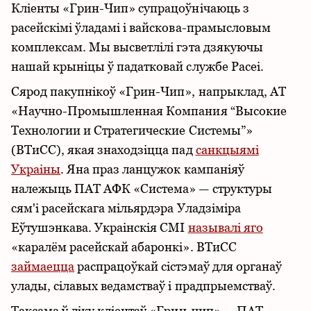
Кліенты «Грин-Чип» супрацоўнічаюць з
расейскімі ўладамі і вайскова-прамысловым
комплексам. Мы высветлілі гэта дзякуючы
нашай крыніцы ў падатковай службе Расеі.
Сярод пакупнікоў «Грин-Чип», напрыклад, АТ
«Научно-Промышленная Компания “Высокие
Технологии и Стратегические Системы”»
(ВТиСС), якая знаходзіцца пад
санкцыямі
Украіны
. Яна праз ланцужок кампаніяў
належыць ПАТ АФК «Система» — структуры
сям'і расейскага мільярдэра Уладзіміра
Еўтушэнкава. Украінскія СМІ
называлі яго
«каралём расейскай абаронкі». ВТиСС
займаецца
распрацоўкай сістэмаў для органаў
улады, сілавых ведамстваў і прадпрыемстваў.
Таксама ў ліку кліентаў «Грин-чип» — ПАТ