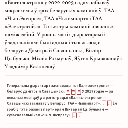
«Балтэлектрон» у 2022-2023 гадах набываў
мікрасхемы ў трох беларускіх кампаніяў: ТАА
«Чып Экспрэс», ТАА «Чыпімпарт» і ТАА
«Электрасэйл». Гэтыя тры кампаніі звязаныя
паміж сабой. У розны час іх дырэктарамі і
ўладальнікамі былі адныя і тыя ж людзі:
беларусы Дзмітрый Савашынскі, Віктар
Цыбулька, Міхаіл Рэхмунаў, Яўген Крывалапаў і
Уладзімір Калонскаў.
Генеральны дырэктар і заснавальнік «Балтэлектрона» —
беларус Дзмітрый Савашынскі.
У 2017 годзе — за
некалькі месяцаў да рэгістрацыі «Балтэлектрона» —
Савашынскі заснаваў у Беларусі ТАА «Чыпімпарт».
Ён
зрабіў гэта разам з партнёрам Віктарам Цыбулькам —
сузаснавальнікам «Чып Экспрэсу».