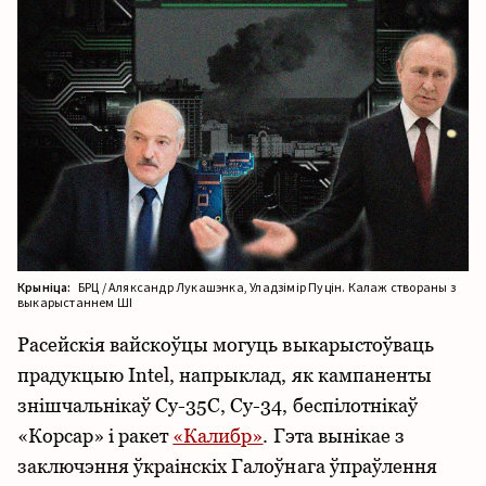
Крыніца:
БРЦ / Аляксандр Лукашэнка, Уладзімір Пуцін. Калаж створаны з
выкарыстаннем ШІ
Расейскія вайскоўцы могуць выкарыстоўваць
прадукцыю Intel, напрыклад, як кампаненты
знішчальнікаў Су-35С, Су-34, беспілотнікаў
«Корсар» і ракет
«Калибр»
. Гэта вынікае з
заключэння ўкраінскіх Галоўнага ўпраўлення