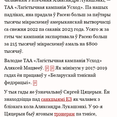
ТАА «Лагістычная кампанія Усход». Па нашых
падліках, яна прадала ў Расею больш за паўтары
тысячы мікрасхемаў амерыканскай вытворчасці
са снежня 2022 па сакавік 2023 года. Усяго ж за
гэты час кампанія экспартавала ў Расею больш
за 215 тысячаў мікрасхемаў амаль на $800
тысячаў.
Валодае ТАА «Лагістычная кампанія Усход»
Аляксей Мацвееў.
Як мінімум у 2017-2019
гадах ён працаваў у «Беларускай тэніснай
федэрацыі».
У тыя гады яе ўзначальваў Сяргей Цяцерын. Ён
знаходзіцца пад
санкцыямі ЕЗ
як чалавек з
блізкага кола Аляксандра Лукашэнкі. У 90-я
Цяцерын быў ягоным
трэнерам
па тэнісе,