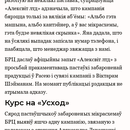
разбітую на некалькі паставак, супрацоўніца
«Алексвіт лтд» адзначыла, што кампанія
бярэцца толькі за вялікія аб'ёмы: «Альбо гэта
машына, альбо кантэйнер, а ў вас мікрасхемы,
гэта будзе невялікая скрынка». Яна дадала, што
на ўсялякі выпадак запісала нумар тэлефона, і
паабяцала, што менеджар звяжацца з намі.
БРЦ даслаў афіцыйны запыт «Алексвіт лтд» з
просьбай пракаментаваць пастаўкі забароненай
прадукцыі ў Расею і сувязі кампаніі з Віктарам
Шэйманам. На момант публікацыі рэдакцыя не
атрымала адказу.
Курс на «Усход»
Сярод пастаўшчыкоў забароненых мікрасхемаў
БРЦ выявіў яшчэ адну кампанію, звязаную з
чалавекам з атачэння Аляксандра Лукашэнкі, —