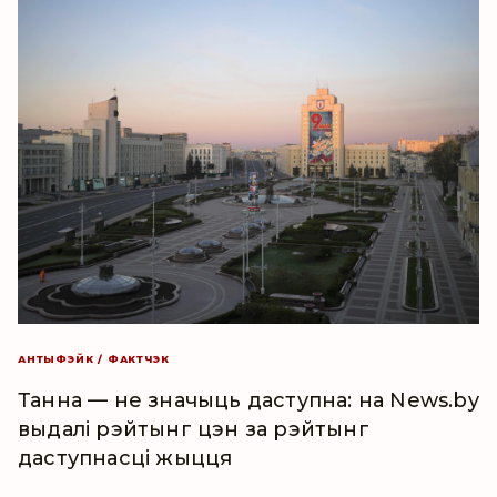
АНТЫФЭЙК / ФАКТЧЭК
Танна — не значыць даступна: на News.by
выдалі рэйтынг цэн за рэйтынг
даступнасці жыцця