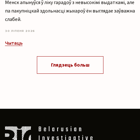
Менск апынуўся ў ліку гарадоў з невысокімі выдаткамі, але
па пакупніцкай здольнасці жыхароў ён выглядае заўважна
слабей.
30 ЛІПЕНЯ 2026
Чытаць
Глядзець больш