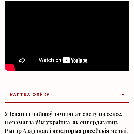
КАРТКА ФЕЙКУ
У Іспаніі прайшоў чэмпіянат свету па сексе.
Перамагла ў ім украінка, як сцвярджаюць
Рыгор Азаронак і некаторыя расейскія медыі.