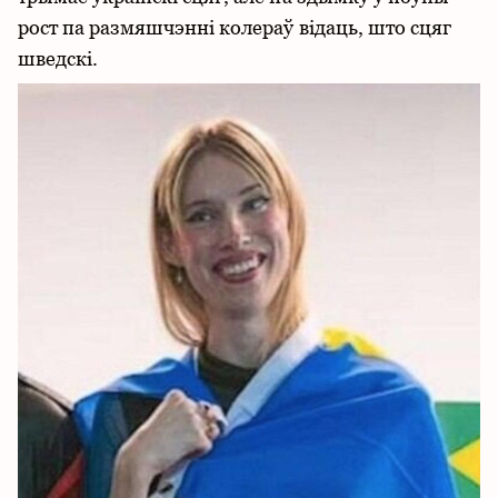
рост па размяшчэнні колераў відаць, што сцяг
шведскі.