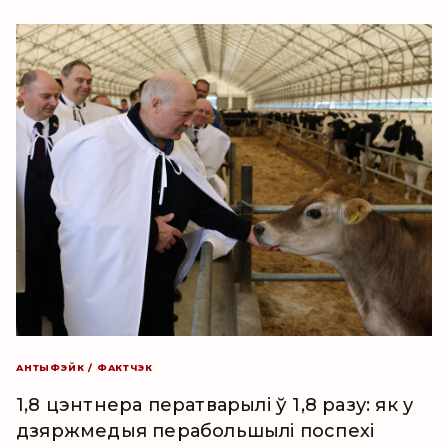
АНТЫФЭЙК / ФАКТЧЭК
1,8 цэнтнера ператварылі ў 1,8 разу: як у
дзяржмедыя перабольшылі поспехі