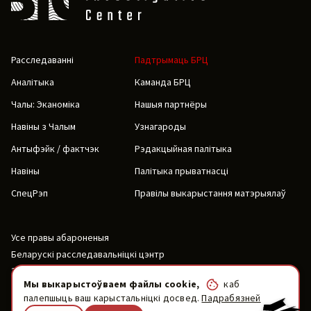
Расследаванні
Падтрымаць БРЦ
Аналітыка
Каманда БРЦ
Чалы: Эканоміка
Нашыя партнёры
Навіны з Чалым
Узнагароды
Антыфэйк / фактчэк
Рэдакцыйная палітыка
Навіны
Палітыка прыватнасці
СпецРэп
Правілы выкарыстання матэрыялаў
Усе правы абароненыя
Беларускі расследавальніцкі цэнтр
2019-2026
Мы выкарыстоўваем файлы cookie,
каб
палепшыць ваш карыстальніцкі досвед.
Падрабязней
Напісаць нам