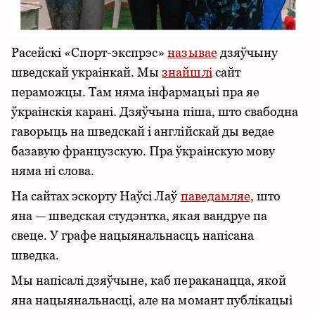
Расейскі «Спорт-экспрэс»
называе
дзяўчыну
шведскай украінкай. Мы
знайшлі
сайт
пераможцы. Там няма інфармацыі пра яе
ўкраінскія карані. Дзяўчына піша, што свабодна
гаворыць на шведскай і англійскай ды ведае
базавую французскую. Пра ўкраінскую мову
няма ні слова.
На сайтах эскорту Наўсі Лаў
паведамляе
, што
яна — шведская студэнтка, якая вандруе па
свеце. У графе нацыянальнасць напісана
шведка.
Мы напісалі дзяўчыне, каб пераканацца, якой
яна нацыянальнасці, але на момант публікацыі