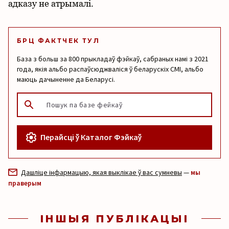
адказу не атрымалі.
БРЦ ФАКТЧЕК ТУЛ
База з больш за 800 прыкладаў фэйкаў, сабраных намі з 2021
года, якія альбо распаўсюджваліся ў беларускіх СМІ, альбо
маюць дачыненне да Беларусі.
Перайсці ў Каталог Фэйкаў
Дашліце інфармацыю, якая выклікае ў вас сумневы
—
мы
праверым
ІНШЫЯ ПУБЛІКАЦЫІ