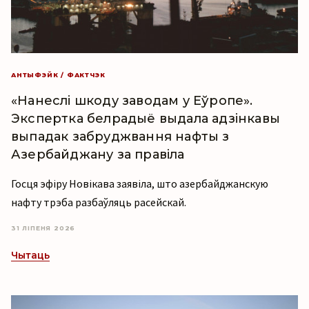
АНТЫФЭЙК / ФАКТЧЭК
«Нанеслі шкоду заводам у Еўропе».
Экспертка белрадыё выдала адзінкавы
выпадак забруджвання нафты з
Азербайджану за правіла
Госця эфіру Новікава заявіла, што азербайджанскую
нафту трэба разбаўляць расейскай.
31 ЛІПЕНЯ 2026
Чытаць