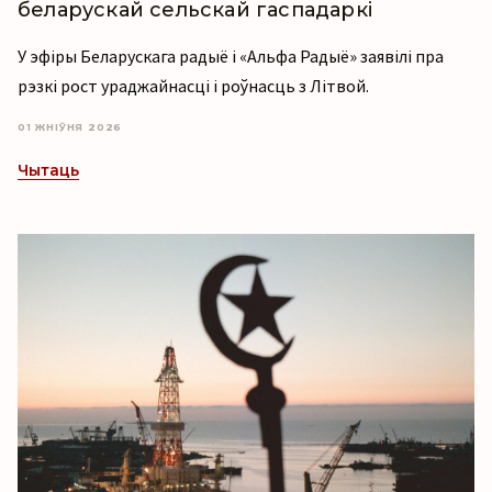
беларускай сельскай гаспадаркі
У эфіры Беларускага радыё і «Альфа Радыё» заявілі пра
рэзкі рост ураджайнасці і роўнасць з Літвой.
01 ЖНІЎНЯ 2026
Чытаць