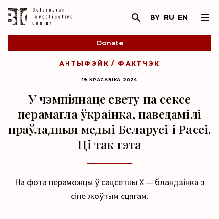
BY
RU
EN
Donate
АНТЫФЭЙК / ФАКТЧЭК
19 КРАСАВІКА 2024
У чэмпіянаце свету па сексе
перамагла ўкраінка, паведамілі
праўладныя медыі Беларусі і Расеі.
Ці так гэта
На фота пераможцы ў сацсетцы Х — бландзінка з
сіне-жоўтым сцягам.