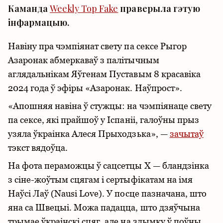
Каманда
Weekly Top Fake
праверыла гэтую
інфармацыю.
Навіну пра чэмпіянат свету па сексе Рыгор
Азаронак абмеркаваў з палітычным
аглядальнікам Яўгенам Пуставым 8 красавіка
2024 года ў эфіры «Азаронак. Наўпрост».
«Апошняя навіна ў стужцы: на чэмпіянаце свету
па сексе, які прайшоў у Іспаніі, галоўны прыз
узяла ўкраінка Алеся Прыходзька», —
зачытаў
тэкст вядоўца.
На фота пераможцы ў сацсетцы Х — бландзінка
з сіне-жоўтым сцягам і сертыфікатам на імя
Наўсі Лаў (Nausi Love). У посце пазначана, што
яна са Швецыі. Можа падацца, што дзяўчына
трымае ўкраінскі сцяг, але на здымку ў поўны