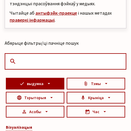
тэндэнцыі прасоўвання фэйкаў у медыях.
Чытайце аб
антыфэйк-праекце
і нашых метадах
праверкі інфармацыі
.
Абярыце фільтры/ці пачніце пошук
выдумка
Тэмы
Тэрыторыя
Крыніца
Асобы
Час
Візуалізацыя