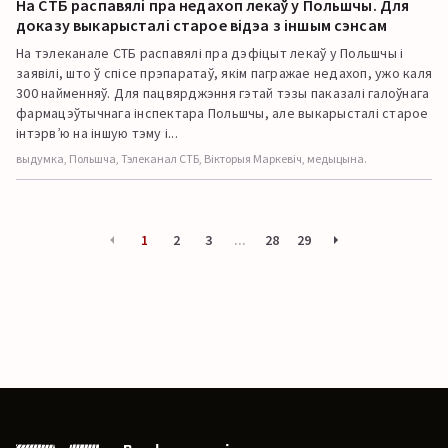
На СТБ распавялі пра недахоп лекаў у Польшчы. Для
доказу выкарысталі старое відэа з іншым сэнсам
На тэлеканале СТБ распавялі пра дэфіцыт лекаў у Польшчы і
заявілі, што ў спісе прэпаратаў, якім пагражае недахоп, ужо каля
300 найменняў. Для пацвярджэння гэтай тэзы паказалі галоўнага
фармацэўтычнага інспектара Польшчы, але выкарысталі старое
інтэрв’ю на іншую тэму і...
выдумка, Польшча, Тэлеканал СТБ, Вікторыя Маркевіч, медыцына.
1
2
3
...
28
29