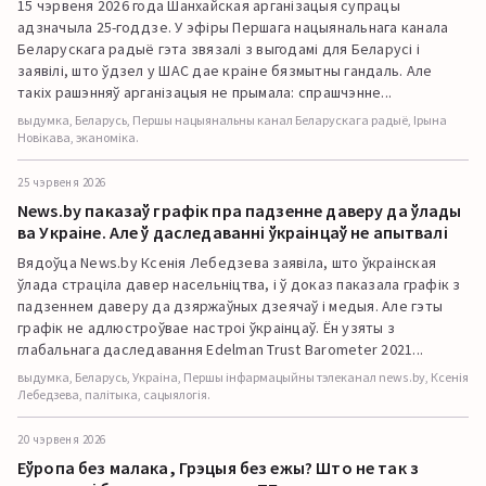
15 чэрвеня 2026 года Шанхайская арганізацыя супрацы
адзначыла 25-годдзе. У эфіры Першага нацыянальнага канала
Беларускага радыё гэта звязалі з выгодамі для Беларусі і
заявілі, што ўдзел у ШАС дае краіне бязмытны гандаль. Але
такіх рашэнняў арганізацыя не прымала: спрашчэнне...
выдумка, Беларусь, Першы нацыянальны канал Беларускага радыё, Ірына
Новікава, эканоміка.
25 чэрвеня 2026
News.by паказаў графік пра падзенне даверу да ўлады
ва Украіне. Але ў даследаванні ўкраінцаў не апытвалі
Вядоўца News.by Ксенія Лебедзева заявіла, што ўкраінская
ўлада страціла давер насельніцтва, і ў доказ паказала графік з
падзеннем даверу да дзяржаўных дзеячаў і медыя. Але гэты
графік не адлюстроўвае настроі ўкраінцаў. Ён узяты з
глабальнага даследавання Edelman Trust Barometer 2021...
выдумка, Беларусь, Украіна, Першы інфармацыйны тэлеканал news.by, Ксенія
Лебедзева, палітыка, сацыялогія.
20 чэрвеня 2026
Еўропа без малака, Грэцыя без ежы? Што не так з