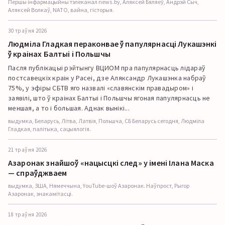
Першы інфармацыйны тэлеканал news.by, Аляксей Бяляеў, Андрэй Сыч,
Аляксей Волкаў, NATO, вайна, гісторыя.
30 траўня 2026
Людміла Гладкая пераконвае ў папулярнасці Лукашэнкі
ў краінах Балтыі і Польшчы
Пасля публікацыі рэйтынгу ВЦИОМ пра папулярнасць лідараў
постсавецкіх краін у Расеі, дзе Аляксандр Лукашэнка набраў
75%, у эфіры СБТВ яго назвалі «славянскім правадыром» і
заявілі, што ў краінах Балтыі і Польшчы ягоная папулярнасць не
меншая, а то і большая. Аднак вынікі...
выдумка, Беларусь, Літва, Латвія, Польшча, СБ Беларусь сегодня, Людміла
Гладкая, палітыка, сацыялогія.
21 траўня 2026
Азаронак знайшоў «нацысцкі след» у імені Ілана Маска
— спраўджваем
выдумка, ЗША, Нямеччына, YouTube-шоў Азаронак. Наўпрост, Рыгор
Азаронак, знакамітасці.
18 траўня 2026