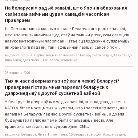
На беларускім радыё заявілі, што Японія абавязаная
сваім эканамічным цудам савецкім часопісам.
Правяраем
На Першым нацыянальным канале Беларускага радыё заявілі,
што японскі эканамічны цуд стаў магчымым дзякуючы савецкім
навукова-тэхнічным часопісам. Гэтае сцвярджэнне супярэчыць
як храналогіі падзей, так і афіцыйнай пазіцыі самой Японіі.
выдумка, Японія, Першы нацыянальны канал Беларускага радыё, Аляксандр
Цішчанка, дасягненні, тэхналогіі, эканоміка.
06 чэрвеня 2026
Тыя ж часткі вермахта зноў каля межаў Беларусі?
Правяраем гістарычныя паралелі беларускіх
дзяржмедыяў з Другой сусветнай вайной
У беларускіх дзяржаўных медыя заявілі, што падраздзяленні
NATO у Літве носяць тыя ж нумары, што і часткі вермахта, якія
напалі на Беларусь падчас Другой сусветнай вайны, а дзеля
будаўніцтва палігона там нібыта спальваюць вёскі. Але
праверка паказала, што супрацоўнікі СМІ...
выдумка, Беларусь, Літва, Нямеччына, СБ Беларусь сегодня, Альфа-радыё,