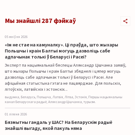
Мы знайшлі 287 фэйкаў
05 жніўня 2026
«Ім не стае на камуналку». Ці праўда, што жыхары
Польшчы і краін Балтыі могуць дазволіць сабе
адпачынак толькі ў Беларусі і Расеі?
Эксперт па нацыянальнай бяспецы Аляксандр Цішчанка заявіў,
што жыхары Польшчы і краін Балтыі збяднелі і цяпер могуць
дазволіць сабе адпачынак толькі ў Беларусі і Расеі. Але
афіцыйная статыстыка гэтага не пацвярджае. Для польскіх,
літоўскіх, латвійскіх і эстонскіх...
выдумка, Беларусь, Польшча, Латвія, Літва, Эстонія, Першы нацыянальны
канал Беларускага радыё, Аляксандр Цішчанка, турызм.
01 ліпеня 2026
Бязмытны гандаль у ШАС? На Беларускім радыё
знайшлі выгаду, якой пакуль няма