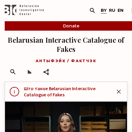
BY
RU
EN
Donate
Belarusian Interactive Catalogue of
Fakes
АНТЫФЭЙК / ФАКТЧЭК
Што такое Belarusian Interactive
Catalogue of Fakes