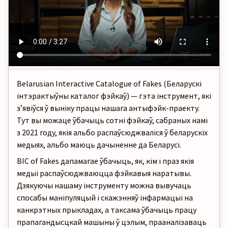
Belarusian Interactive Catalogue of Fakes (Беларускі
інтэрактыўны каталог фэйкаў)
—
гэта інструмент, які
зʼявіўся ў выніку працы нашага антыфэйк-праекту.
Тут вы можаце ўбачыць сотні фэйкаў, сабраных намі
з 2021 году, якія альбо распаўсюджваліся ў беларускіх
медыях
, альбо маюць дачыненне да Беларусі.
BIC of Fakes дапамагае ўбачыць, як, кім і праз якія
медыі
распаўсюджваюцца фэйкавыя наратывы.
Дзякуючы нашаму інструменту можна вывучаць
спосабы маніпуляцый і скажэнняў інфармацыі на
канкрэтных прыкладах, а таксама ўбачыць працу
прапагандысцкай машыны ў цэлым, прааналізаваць