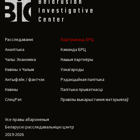
Расследаванні
Падтрымаць БРЦ
Аналітыка
Каманда БРЦ
Чалы: Эканоміка
Нашыя партнёры
Навіны з Чалым
Узнагароды
Антыфэйк / фактчэк
Рэдакцыйная палітыка
Навіны
Палітыка прыватнасці
СпецРэп
Правілы выкарыстання матэрыялаў
Усе правы абароненыя
Беларускі расследавальніцкі цэнтр
2019-2026