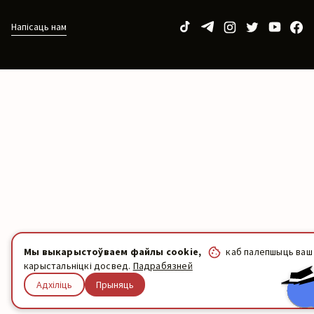
Напісаць нам
Мы выкарыстоўваем файлы cookie,
каб палепшыць ваш
карыстальніцкі досвед.
Падрабязней
Адхіліць
Прыняць