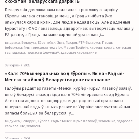
сюжэтамі беларускага дзяржТБ
Беларускія дзяржканалы намалявалі трывожную карціну
Еўропы: малака становіцца менш, а Грэцыя нібыта ўжо
апынулася сярод краін, дзе людзі недаядаюць. Але дадзеныя
Еўрастату і ФАО паказваюць адваротнае: вытворчасць малака ў
ЕЗ расце, а Грэцыі на мапе харчовай уразлівасці...
выдумка, Беларусь, Еўрапейскі Звяз, Грэцыя, РТР-Беларусь, Першы
інфармацыйны тэлеканал news.by, Марыя Тройніч, харчовы крызіс, сельская
гаспадарка, пратэсты фермераў, здаровае харчаванне.
09 чэрвеня 2026
«Каля 70% мінеральных вод Еўропы». Як на «Радыё-
Менск» знайшлі ў Беларусі воднае панаванне
Галоўны рэдактар газеты «Менскі курʼер» Кірыл Казакоў заявіў,
што ў Беларусі знаходзіцца каля 70% мінеральных вод Еўропы.
Але гэтая ацэнка не пацвярджаецца дадзенымі пра запасы
мінеральнай вады ў іншых краінах: ва Украіне эксплуатацыйныя
запасы большыя за беларускія, у...
выдумка, Беларусь, Еўропа, Радыё Мінск, Кірыл Казакоў, эканоміка, здаровае
харчаванне, экалогія.
07 чэрвеня 2026