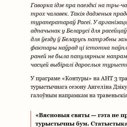
Гаворка ідзе пра паездкі на тры-ч
трох чалавек. Такія дадзеныя пра
тураператараў Расеі. У арганізац
адпачынак у Беларусі для расейца
для ўезду ў Беларусь патрэбны 
фактары наўрад ці істотна паўп
раней не была папулярным напрамк
часцей выбіралі дарослыя турысты
У праграме «Контуры» на АНТ 3 тра
турыстычнага сезону Ангеліна Дзік
галоўным напрамкам на травеньскія
«Вясновыя святы — гэта не пр
турыстычны бум. Статыстыка 