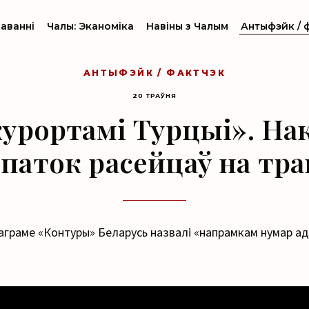
аванні
Чалы: Эканоміка
Навіны з Чалым
Антыфэйк / 
АНТЫФЭЙК / ФАКТЧЭК
20 ТРАЎНЯ
курортамі Турцыі». На
паток расейцаў на тра
аграме «Контуры» Беларусь назвалі «напрамкам нумар ад