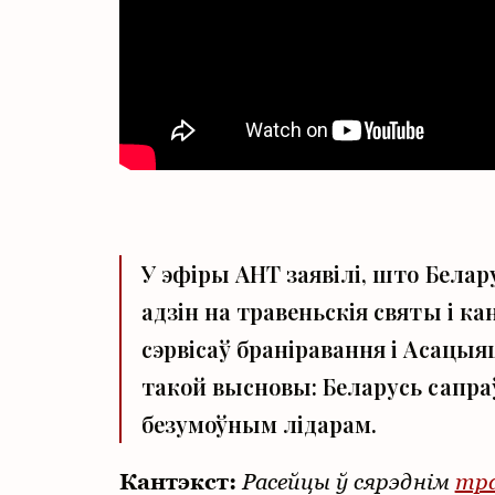
У эфіры АНТ заявілі, што Бела
адзін на травеньскія святы і к
сэрвісаў браніравання і Асацы
такой высновы: Беларусь сапраў
безумоўным лідарам.
Кантэкст:
Расейцы ў сярэднім
тр