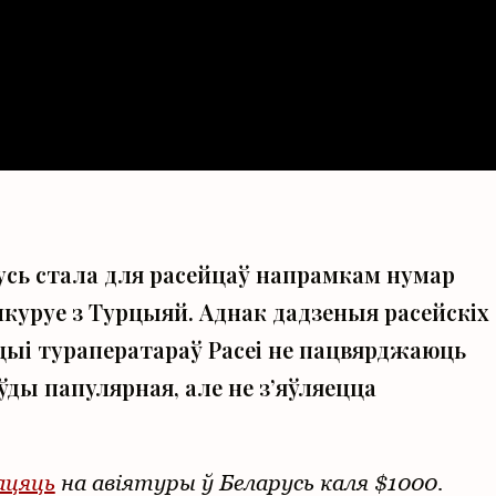
русь стала для расейцаў напрамкам нумар
анкуруе з Турцыяй. Аднак дадзеныя расейскіх
яцыі тураператараў Расеі не пацвярджаюць
ды папулярная, але не з’яўляецца
ацяць
на авіятуры ў Беларусь каля $1000.