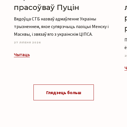
прасоўваў Пуцін
Вядоўца СТБ назваў адмаўленне Украіны
трызненнем, якое супярэчыць пазіцыі Менску і
Масквы, і звязаў яго з украінскім ЦІПСА.
П
27 ЛІПЕНЯ 2026
ё
Чытаць
2
Ч
Глядзець больш