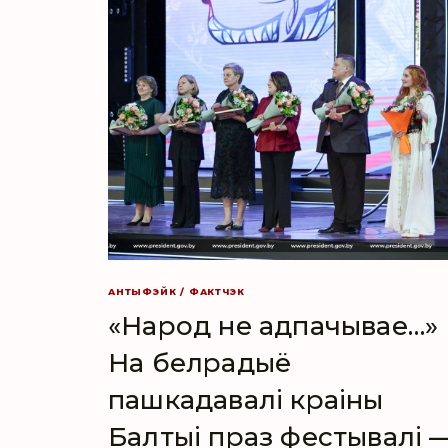
АНТЫФЭЙК / ФАКТЧЭК
«Народ не адпачывае…»
На белрадыё
пашкадавалі краіны
Балтыі праз фестывалі 