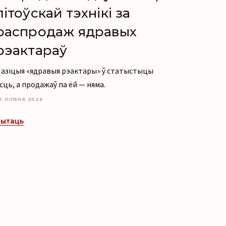
літоўскай тэхнікі за
распродаж ядравых
рэактараў
азіцыя «ядравыя рэактары» ў статыстыцы
сць, а продажаў па ёй — няма.
5 ЛІПЕНЯ 2026
ытаць