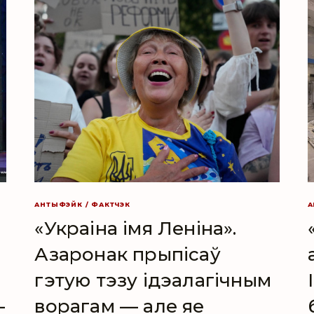
АНТЫФЭЙК / ФАКТЧЭК
А
«Украіна імя Леніна».
Азаронак прыпісаў
гэтую тэзу ідэалагічным
—
ворагам — але яе