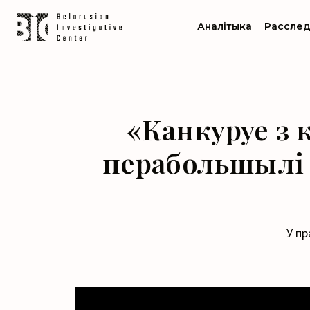
Аналітыка
Расслед
«Канкуруе з 
перабольшылі 
У пр