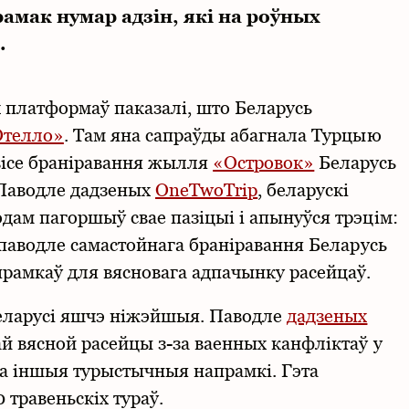
амак нумар адзін, які на роўных
.
х платформаў паказалі, што Беларусь
телло»
. Там яна сапраўды абагнала Турцыю
вісе браніравання жылля
«Островок»
Беларусь
 Паводле дадзеных
OneTwoTrip
, беларускі
дам пагоршыў свае пазіцыі і апынуўся трэцім:
к паводле самастойнага браніравання Беларусь
прамкаў для вясновага адпачынку расейцаў.
Беларусі яшчэ ніжэйшыя. Паводле
дадзеных
ай вясной расейцы з-за ваенных канфліктаў у
на іншыя турыстычныя напрамкі. Гэта
травеньскіх тураў.