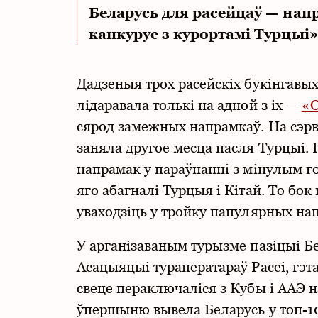
Беларусь для расейцаў — напр
канкуруе з курортамі Турцыі»
Дадзеныя трох расейскіх букінгавы
лідаравала толькі на адной з іх —
«О
сярод замежных напрамкаў. На сэр
заняла другое месца пасля Турцыі.
напрамак у параўнанні з мінулым го
яго абагналі Турцыя і Кітай. То бо
уваходзіць у тройку папулярных на
У арганізаваным турызме пазіцыі 
Асацыяцыі тураператараў Расеі, гэт
свеце пераключаліся з Кубы і ААЭ 
ўпершыню вывела Беларусь у топ-10 