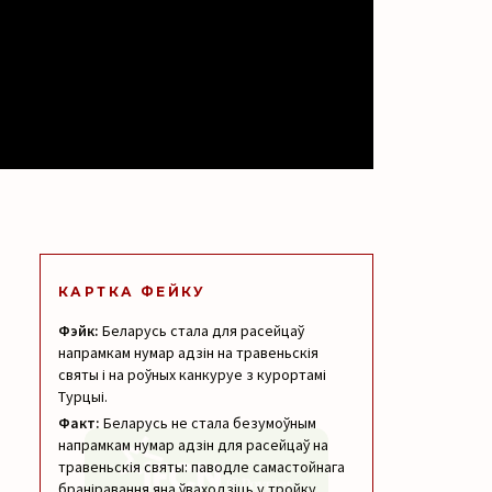
КАРТКА ФЕЙКУ
Фэйк:
Беларусь стала для расейцаў
напрамкам нумар адзін на травеньскія
святы і на роўных канкуруе з курортамі
Турцыі.
Факт:
Беларусь не стала безумоўным
напрамкам нумар адзін для расейцаў на
травеньскія святы: паводле самастойнага
браніравання яна ўваходзіць у тройку