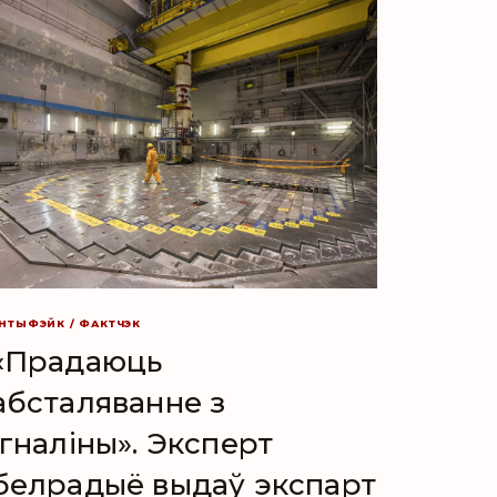
НТЫФЭЙК / ФАКТЧЭК
«Прадаюць
абсталяванне з
Ігналіны». Эксперт
белрадыё выдаў экспарт