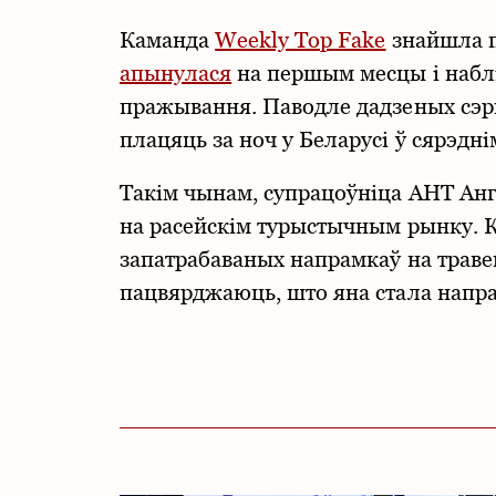
Каманда
Weekly Top Fake
знайшла п
апынулася
на першым месцы і наблі
пражывання. Паводле дадзеных сэрв
плацяць за ноч у Беларусі ў сярэдні
Такім чынам, супрацоўніца АНТ Анг
на расейскім турыстычным рынку. Кр
запатрабаваных напрамкаў на травен
пацвярджаюць, што яна стала напра