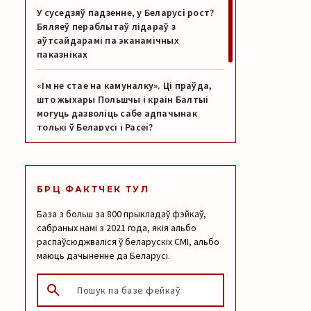
У суседзяў падзенне, у Беларусі рост?
Бяляеў пераблытаў лідараў з
аўтсайдарамі па эканамічных
паказніках
«Ім не стае на камуналку». Ці праўда,
што жыхары Польшчы і краін Балтыі
могуць дазволіць сабе адпачынак
толькі ў Беларусі і Расеі?
Помста, якую Трамп не абяцаў: як АНТ
сказіў пераклад ягоных слоў пра Іран
БРЦ ФАКТЧЕК ТУЛ
1,8 цэнтнера ператварылі ў 1,8 разу: як
База з больш за 800 прыкладаў фэйкаў,
у дзяржмедыя перабольшылі поспехі
сабраных намі з 2021 года, якія альбо
беларускай сельскай гаспадаркі
распаўсюджваліся ў беларускіх СМІ, альбо
маюць дачыненне да Беларусі.