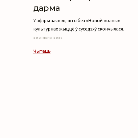
дарма
У эфіры заявілі, што без «Новой волны»
культурнае жыццё ў суседзяў скончылася.
28 ЛІПЕНЯ 2026
Чытаць