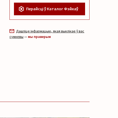
Перайсці ў Каталог Фэйкаў
Дашліце інфармацыю, якая выклікае ў вас
сумневы
—
мы праверым