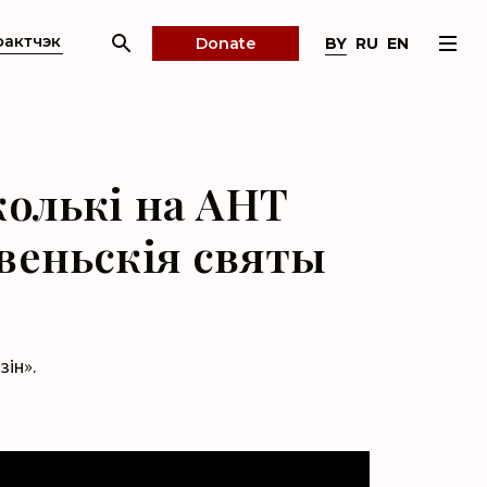
фактчэк
BY
RU
EN
Donate
колькі на АНТ
веньскія святы
зін».