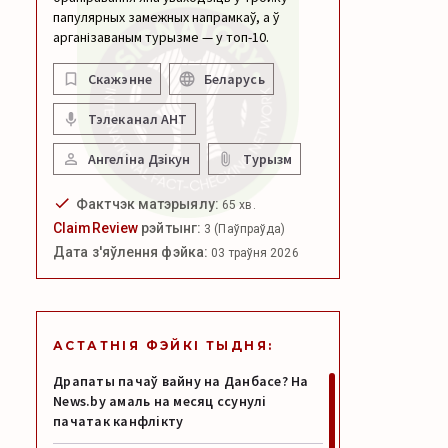
папулярных замежных напрамкаў, а ў
арганізаваным турызме — у топ-10.
Скажэнне
Беларусь
Тэлеканал АНТ
Ангеліна Дзікун
Турызм
Фактчэк матэрыялу:
65 хв.
ClaimReview
рэйтынг:
3 (Паўпраўда)
Дата з'яўлення фэйка:
03 траўня 2026
АСТАТНІЯ ФЭЙКІ ТЫДНЯ:
Драпаты пачаў вайну на Данбасе? На
News.by амаль на месяц ссунулі
пачатак канфлікту