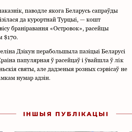
аказнік, паводле якога Беларусь сапраўды
зілася да курортнай Турцыі, — кошт
ісу браніравання «Островок», расейцы
м $170.
еліна Дзікун перабольшыла пазіцыі Беларусі
аіна папулярная ў расейцаў і ўвайшла ў лік
ьскія святы, але дадзеныя розных сэрвісаў не
мкам нумар адзін.
ІНШЫЯ ПУБЛІКАЦЫІ