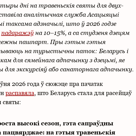
атыры дні на травеньскія святы для двух-
дставіла аналітычная служба Асацыяцыі
ыі таксама адзначылі, што ў 2026 годзе
ў
падаражэў
на 10–15%, а са студзеня дзецям
замежны пашпарт. Пры гэтым гэтыя
лываюць на турыстычны паток: Беларусь і
ам для сямейнага адпачынку з дзецьмі, яе
 для экскурсіяў або санаторнага адпачынку.
ўня 2026 года ў сюжэце пра пачатак
ун
распавяла
, што Беларусь стала для расейцаў
 святы:
оста высокі сезон, гэта сапраўдны
пацвярджае: на гэтыя травеньскія