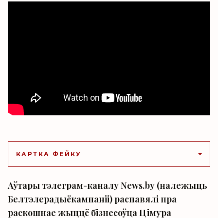
КАРТКА ФЕЙКУ
Аўтары тэлеграм-каналу News.by (належыць
Белтэлерадыёкампаніі) распавялі пра
раскошнае жыццё бізнесоўца Цімура