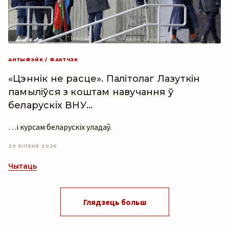
АНТЫФЭЙК / ФАКТЧЭК
«Цэннік не расце». Палітолаг Лазуткін
памыліўся з коштам навучання ў
беларускіх ВНУ…
…і курсам беларускіх уладаў.
29 ЛІПЕНЯ 2026
Чытаць
Глядзець больш