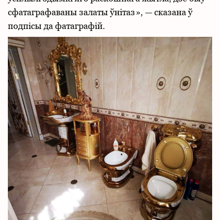
сфатаграфаваны залаты ўнітаз», — сказана ў
подпісы да фатаграфій.