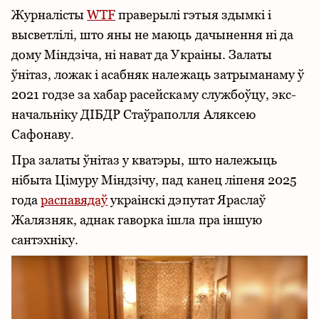
Журналісты
WTF
праверылі гэтыя здымкі і
высветлілі, што яны не маюць дачынення ні да
дому Міндзіча, ні нават да Украіны. Залаты
ўнітаз, ложак і асабняк належаць затрыманаму ў
2021 годзе за хабар расейскаму службоўцу, экс-
начальніку ДІБДР Стаўраполля Аляксею
Сафонаву.
Пра залаты ўнітаз у кватэры, што належыць
нібыта Цімуру Міндзічу, пад канец ліпеня 2025
года
распавядаў
украінскі дэпутат Яраслаў
Жалязняк, аднак гаворка ішла пра іншую
сантэхніку.