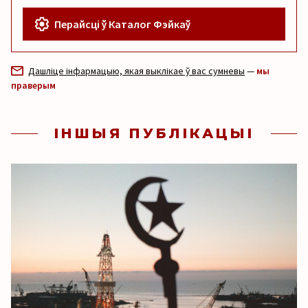
Перайсці ў Каталог Фэйкаў
Дашліце інфармацыю, якая выклікае ў вас сумневы
—
мы
праверым
ІНШЫЯ ПУБЛІКАЦЫІ