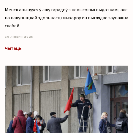
Менск апынуўся ў ліку гарадоў з невысокімі выдаткамі, але
па пакупніцкай здольнасці жыхароў ён выглядае заўважна
слабей.
30 ЛІПЕНЯ 2026
Чытаць