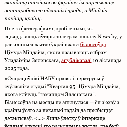
скандалу апазіцыя ва ўкраінскім парламенце
запатрабавала адстаўкі ўрада, а Міндзіч
пакінуў краіну.
Пост з фатаграфіямі, зробленымі, як
сцвярджаюць аўтары тэлеграм-каналу News.by, у
раскошным жытле ўкраінскага
бізнесоўца
Цімура Міндзіча, якога называюць сябрам
Уладзіміра Зяленскага,
апублікавалі
10 лістапада
2025 года.
«Супрацоўнікі НАБУ правялі ператрусы ў
суўласніка студыі "Квартал 95" Цімура Міндзіча,
якога клічуць "гаманцом Зяленскага".
Бізнесоўца на месцы не апынулася — ён з'ехаў з
краіны ўсяго за некалькі гадзін да прыбыцця
дэтэктываў. <...> Яшчэ ўлетку ў інтэрнэце
ўсплылі здымкі яго раскошнага жытла, дзе быў