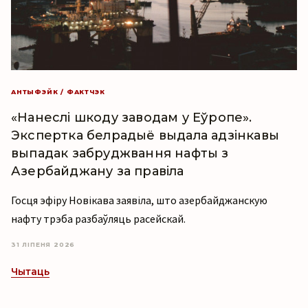
АНТЫФЭЙК / ФАКТЧЭК
«Нанеслі шкоду заводам у Еўропе».
Экспертка белрадыё выдала адзінкавы
выпадак забруджвання нафты з
Азербайджану за правіла
Госця эфіру Новікава заявіла, што азербайджанскую
нафту трэба разбаўляць расейскай.
31 ЛІПЕНЯ 2026
Чытаць