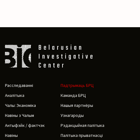
Расследаванні
Падтрымаць БРЦ
Аналітыка
Каманда БРЦ
Чалы: Эканоміка
Нашыя партнёры
Навіны з Чалым
Узнагароды
Антыфэйк / фактчэк
Рэдакцыйная палітыка
Навіны
Палітыка прыватнасці