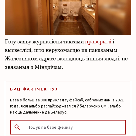
Гэту заяву журналісты таксама
праверылі
і
высветлілі, што нерухомасцю па паказаным
Жалезняком адрасе валодаюць іншыя людзі, не
звязаныя з Міндзічам.
БРЦ ФАКТЧЕК ТУЛ
База з больш за 800 прыкладаў фэйкаў, сабраных намі з 2021
года, якія альбо распаўсюджваліся ў беларускіх СМІ, альбо
маюць дачыненне да Беларусі.