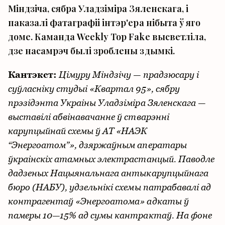
Міндзіча, сябра Уладзіміра Зяленскага, і
паказалі фатаграфіі інтэр'ера нібыта ў яго
доме. Каманда Weekly Top Fake высветліла,
дзе насамрэч былі зроблены здымкі.
Кантэкст:
Цімуру Міндзічу — прадзюсару і
суўласніку студыі «Квартал 95», сябру
прэзідэнта Украіны Уладзіміра Зяленскага —
выставілі абвінавачанне ў стварэнні
карупцыйнай схемы ў АТ «НАЭК
“Энергоатом”», дзяржаўным аператары
ўкраінскіх атамных электрастанцый. Паводле
дадзеных Нацыянальнага антыкарупцыйнага
бюро (НАБУ), удзельнікі схемы патрабавалі ад
контрагентаў «Энергоатома» адкаты ў
памеры 10—15% ад сумы кантрактаў. На фоне