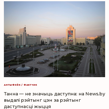
АНТЫФЭЙК / ФАКТЧЭК
Танна — не значыць даступна: на News.by
выдалі рэйтынг цэн за рэйтынг
даступнасці жыцця