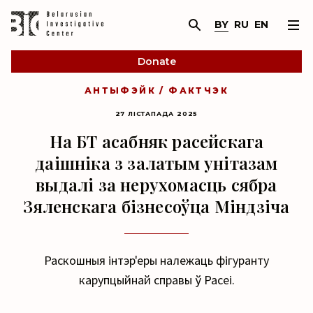
BY
RU
EN
Donate
АНТЫФЭЙК / ФАКТЧЭК
27 ЛІСТАПАДА 2025
На БТ асабняк расейскага
даішніка з залатым унітазам
выдалі за нерухомасць сябра
Зяленскага бізнесоўца Міндзіча
Раскошныя інтэр'еры належаць фігуранту
карупцыйнай справы ў Расеі.