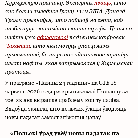
Хурмузскую пратоку. Эксперты
лічаць
, што
яно больш выгаднае Ірану, чым ЗША. Доналд
Трамп прызнаўся, што пайшоў на гэта, каб
пазбегнуць эканамічнай катастрофы. Цэны на
нафту ўжо
адрэагавалі
падзеннем каціровак.
Чакаецца
, што яны могуць упасці яшчэ
прыкметней, бо на рынак адначасова трапіць
шмат нафты, якая затрымалася ў Хурмузскай
пратоцы.
У праграме «Навіны 24 гадзіны» на СТБ 18
чэрвеня 2026 года раскрытыкавалі Польшчу за
тое, як яна вырашае праблему кошту паліва.
Вядоўца заявіла, што польскія ўлады ўводзяць
новы падатак замест зніжэння цэнаў.
«Польскі ўрад увёў новы падатак на