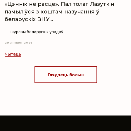
«Цэннік не расце». Палітолаг Лазуткін
памыліўся з коштам навучання ў
беларускіх ВНУ…
…і курсам беларускіх уладаў.
29 ЛІПЕНЯ 2026
Чытаць
Глядзець больш