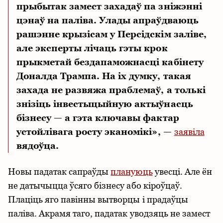
прыбытак замест захадаў па зніжэнні
цэнаў на паліва. Улады апраўдваюць
рашэнне крызісам у Персідскім заліве,
але эксперты лічаць гэты крок
прыкметай бездапаможнасці кабінету
Доналда Трампа. На іх думку, такая
захада не развяжа праблемаў, а толькі
знізіць інвестыцыйную актыўнасць
бізнесу — а гэта ключавы фактар
устойлівага росту эканомікі», —
заявіла
вядоўца.
Новы падатак сапраўды
плануюць
увесці. Але ён
не датычыцца ўсяго бізнесу або кіроўцаў.
Плаціць яго павінны вытворцы і прадаўцы
паліва. Акрамя таго, падатак уводзяць не замест