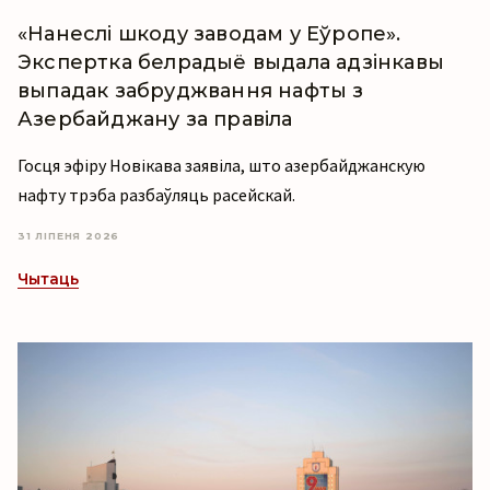
«Нанеслі шкоду заводам у Еўропе».
Экспертка белрадыё выдала адзінкавы
выпадак забруджвання нафты з
Азербайджану за правіла
Госця эфіру Новікава заявіла, што азербайджанскую
нафту трэба разбаўляць расейскай.
31 ЛІПЕНЯ 2026
Чытаць