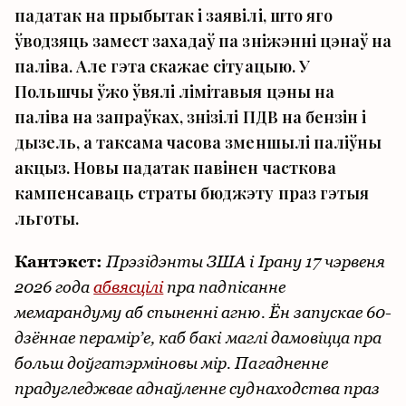
падатак на прыбытак і заявілі, што яго
ўводзяць замест захадаў па зніжэнні цэнаў на
паліва. Але гэта скажае сітуацыю. У
Польшчы ўжо ўвялі лімітавыя цэны на
паліва на запраўках, знізілі ПДВ на бензін і
дызель, а таксама часова зменшылі паліўны
акцыз. Новы падатак павінен часткова
кампенсаваць страты бюджэту праз гэтыя
льготы.
Кантэкст:
Прэзідэнты ЗША і Ірану 17 чэрвеня
2026 года
абвясцілі
пра падпісанне
мемарандуму аб спыненні агню. Ён запускае 60-
дзённае перамір’е, каб бакі маглі дамовіцца пра
больш доўгатэрміновы мір. Пагадненне
прадугледжвае аднаўленне суднаходства праз