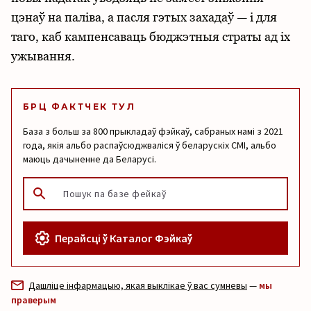
цэнаў на паліва, а пасля гэтых захадаў — і для
таго, каб кампенсаваць бюджэтныя страты ад іх
ужывання.
БРЦ ФАКТЧЕК ТУЛ
База з больш за 800 прыкладаў фэйкаў, сабраных намі з 2021
года, якія альбо распаўсюджваліся ў беларускіх СМІ, альбо
маюць дачыненне да Беларусі.
Перайсці ў Каталог Фэйкаў
Дашліце інфармацыю, якая выклікае ў вас сумневы
—
мы
праверым