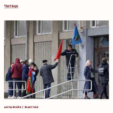
Чытаць
АНТЫФЭЙК / ФАКТЧЭК