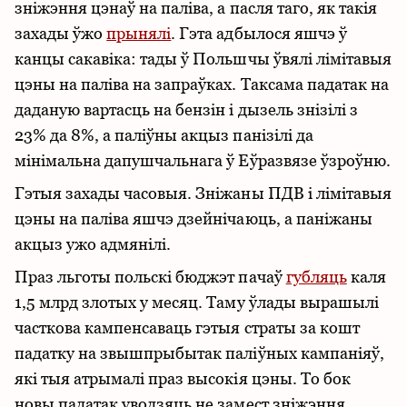
зніжэння цэнаў на паліва, а пасля таго, як такія
захады ўжо
прынялі
. Гэта адбылося яшчэ ў
канцы сакавіка: тады ў Польшчы ўвялі лімітавыя
цэны на паліва на запраўках. Таксама падатак на
даданую вартасць на бензін і дызель знізілі з
23% да 8%, а паліўны акцыз панізілі да
мінімальна дапушчальнага ў Еўразвязе ўзроўню.
Гэтыя захады часовыя. Зніжаны ПДВ і лімітавыя
цэны на паліва яшчэ дзейнічаюць, а паніжаны
акцыз ужо адмянілі.
Праз льготы польскі бюджэт пачаў
губляць
каля
1,5 млрд злотых у месяц. Таму ўлады вырашылі
часткова кампенсаваць гэтыя страты за кошт
падатку на звышпрыбытак паліўных кампаніяў,
які тыя атрымалі праз высокія цэны. То бок
новы падатак уводзяць не замест зніжэння