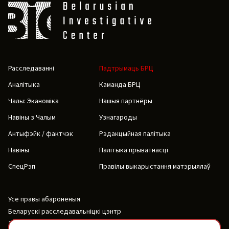
Расследаванні
Падтрымаць БРЦ
Аналітыка
Каманда БРЦ
Чалы: Эканоміка
Нашыя партнёры
Навіны з Чалым
Узнагароды
Антыфэйк / фактчэк
Рэдакцыйная палітыка
Навіны
Палітыка прыватнасці
СпецРэп
Правілы выкарыстання матэрыялаў
Усе правы абароненыя
Беларускі расследавальніцкі цэнтр
2019-2026