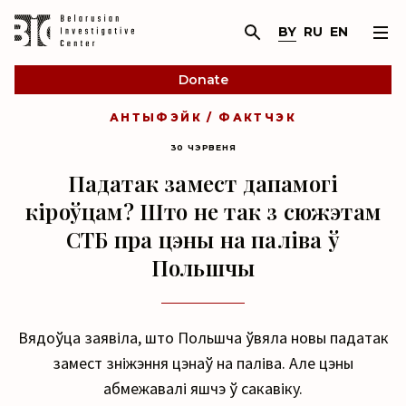
BY
RU
EN
Donate
АНТЫФЭЙК / ФАКТЧЭК
30 ЧЭРВЕНЯ
Падатак замест дапамогі
кіроўцам? Што не так з сюжэтам
СТБ пра цэны на паліва ў
Польшчы
Вядоўца заявіла, што Польшча ўвяла новы падатак
замест зніжэння цэнаў на паліва. Але цэны
абмежавалі яшчэ ў сакавіку.