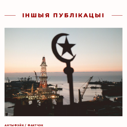
ІНШЫЯ ПУБЛІКАЦЫІ
АНТЫФЭЙК / ФАКТЧЭК