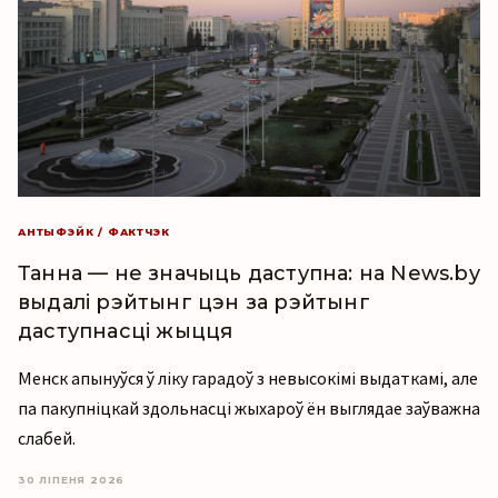
АНТЫФЭЙК / ФАКТЧЭК
Танна — не значыць даступна: на News.by
выдалі рэйтынг цэн за рэйтынг
даступнасці жыцця
Менск апынуўся ў ліку гарадоў з невысокімі выдаткамі, але
па пакупніцкай здольнасці жыхароў ён выглядае заўважна
слабей.
30 ЛІПЕНЯ 2026