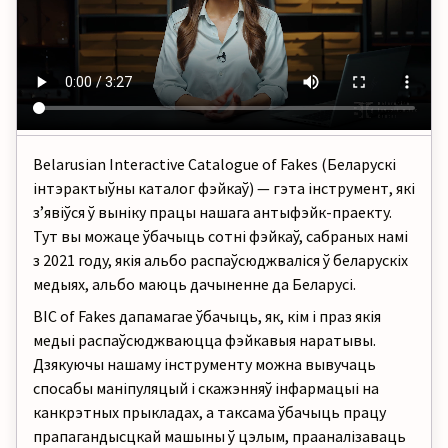
Belarusian Interactive Catalogue of Fakes (Беларускі
інтэрактыўны каталог фэйкаў)
—
гэта інструмент, які
зʼявіўся ў выніку працы нашага антыфэйк-праекту.
Тут вы можаце ўбачыць сотні фэйкаў, сабраных намі
з 2021 году, якія альбо распаўсюджваліся ў беларускіх
медыях
, альбо маюць дачыненне да Беларусі.
BIC of Fakes дапамагае ўбачыць, як, кім і праз якія
медыі
распаўсюджваюцца фэйкавыя наратывы.
Дзякуючы нашаму інструменту можна вывучаць
спосабы маніпуляцый і скажэнняў інфармацыі на
канкрэтных прыкладах, а таксама ўбачыць працу
прапагандысцкай машыны ў цэлым, прааналізаваць