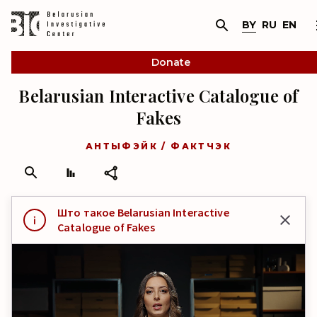
BY
RU
EN
Donate
Belarusian Interactive Catalogue of
Fakes
АНТЫФЭЙК / ФАКТЧЭК
Што такое Belarusian Interactive
Catalogue of Fakes