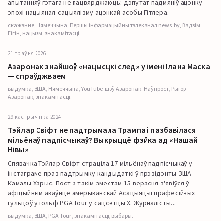
апытанняў гэтага не пацвярджаюць: дэпутат падмяніў ацэнку
эпохі нацыянал-сацыялізму ацэнкай асобы Гітлера.
скажэнне, Нямеччына, Першы інфармацыйны тэлеканал news.by, Вадзім
Гігін, нацызм, знакамітасці.
21 траўня 2026
Азаронак знайшоў «нацысцкі след» у імені Ілана Маска
— спраўджваем
выдумка, ЗША, Нямеччына, YouTube-шоў Азаронак. Наўпрост, Рыгор
Азаронак, знакамітасці.
29 кастрычніка 2024
Тэйлар Свіфт не падтрымала Трампа і пазбавілася
мільёнаў падпісчыкаў? Выкрыццё фэйка ад «Нашай
Нівы»
Спявачка Тэйлар Свіфт страціла 17 мільёнаў падпісчыкаў у
інстаграме праз падтрымку кандыдаткі ў прэзідэнты ЗША
Камалы Харыс. Пост з такім зместам 15 верасня з'явіўся ў
афіцыйным акаўнце амерыканскай Асацыяцыі прафесійных
гульцоў у гольф PGA Tour у сацсетцы Х. Журналісты...
выдумка, ЗША, PGA Tour , знакамітасці, выбары.