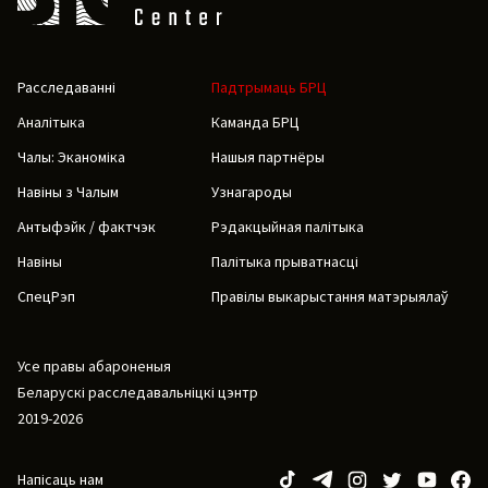
Расследаванні
Падтрымаць БРЦ
Аналітыка
Каманда БРЦ
Чалы: Эканоміка
Нашыя партнёры
Навіны з Чалым
Узнагароды
Антыфэйк / фактчэк
Рэдакцыйная палітыка
Навіны
Палітыка прыватнасці
СпецРэп
Правілы выкарыстання матэрыялаў
Усе правы абароненыя
Беларускі расследавальніцкі цэнтр
2019-2026
Напісаць нам