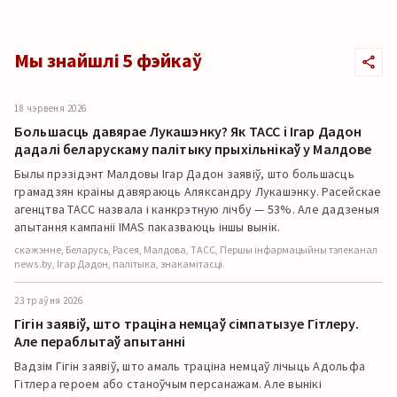
Мы знайшлі 5 фэйкаў
18 чэрвеня 2026
Большасць давярае Лукашэнку? Як ТАСС і Ігар Дадон
дадалі беларускаму палітыку прыхільнікаў у Малдове
Былы прэзідэнт Малдовы Ігар Дадон заявіў, што большасць
грамадзян краіны давяраюць Аляксандру Лукашэнку. Расейскае
агенцтва ТАСС назвала і канкрэтную лічбу — 53%. Але дадзеныя
апытання кампаніі IMAS паказваюць іншы вынік.
скажэнне, Беларусь, Расея, Малдова, ТАСС, Першы інфармацыйны тэлеканал
news.by, Ігар Дадон, палітыка, знакамітасці.
23 траўня 2026
Гігін заявіў, што траціна немцаў сімпатызуе Гітлеру.
Але пераблытаў апытанні
Вадзім Гігін заявіў, што амаль траціна немцаў лічыць Адольфа
Гітлера героем або станоўчым персанажам. Але вынікі