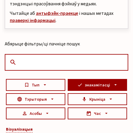
тэндэнцыі прасоўвання фэйкаў у медыях.
Чытайце аб
антыфэйк-праекце
і нашых метадах
праверкі інфармацыі
.
Абярыце фільтры/ці пачніце пошук
Тып
знакамітасці
Тэрыторыя
Крыніца
Асобы
Час
Візуалізацыя