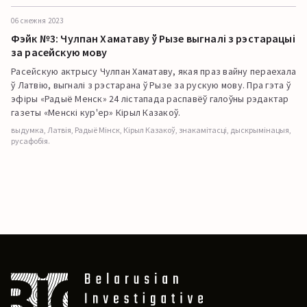
06 снежня 2023
Фэйк №3: Чулпан Хаматаву ў Рызе выгналі з рэстарацыі
за расейскую мову
Расейскую актрысу Чулпан Хаматаву, якая праз вайну пераехала
ў Латвію, выгналі з рэстарана ў Рызе за рускую мову. Пра гэта ў
эфіры «Радыё Менск» 24 лістапада распавёў галоўны рэдактар
газеты «Менскі кур'ер» Кірыл Казакоў.
выдумка, Латвія, Радыё Мінск, Кірыл Казакоў, знакамітасці, дыскрымінацыя,
русафобія.