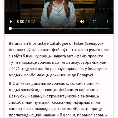
Belarusian Interactive Catalogue of Fakes (Беларускі
інтэрактыўны каталог фэйкаў)
—
гэта інструмент, які
зʼявіўся ў выніку працы нашага антыфэйк-праекту.
Тут вы можаце ўбачыць сотні фэйкаў, сабраных намі
з 2021 году, якія альбо распаўсюджваліся ў беларускіх
медыях
, альбо маюць дачыненне да Беларусі.
BIC of Fakes дапамагае ўбачыць, як, кім і праз якія
медыі
распаўсюджваюцца фэйкавыя наратывы.
Дзякуючы нашаму інструменту можна вывучаць
спосабы маніпуляцый і скажэнняў інфармацыі на
канкрэтных прыкладах, а таксама ўбачыць працу
прапагандысцкай машыны ў цэлым, прааналізаваць