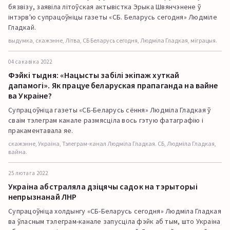
бязвізу, заявіла літоўская актывістка Эрыка Швянчэнене ў
інтэрв'ю супрацоўніцы газеты «СБ. Беларусь сегодня» Людміле
Гладкай.
выдумка, скажэнне, Літва, СБ Беларусь сегодня, Людміла Гладкая, міграцыя.
04 сакавіка 2022
Фэйкі тыдня: «Нацысты забілі экіпаж хуткай
дапамогі». Як працуе беларуская прапаганда на вайне
ва Украіне?
Супрацоўніца газеты «СБ-Беларусь сёння» Людміла Гладкая ў
сваім тэлеграм канале размясціла вось гэтую фатаграфію і
пракаментавала яе.
скажэнне, Украіна, Тэлеграм-канал Людміла Гладкая. СБ, Людміла Гладкая,
вайна.
25 лютага 2022
Украіна абстраляла дзіцячы садок на тэрыторыі
непрызнанай ЛНР
Супрацоўніца холдынгу «СБ-Беларусь сегодня» Людміла Гладкая
ва ўласным тэлеграм-канале запусціла фэйк аб тым, што Украіна