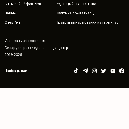
Антыфэйк / фактчэк
Рэдакцыйная палітыка
Навіны
Палітыка прыватнасці
СпецРэп
Правілы выкарыстання матэрыялаў
Усе правы абароненыя
Беларускі расследавальніцкі цэнтр
2019-2026
Напісаць нам