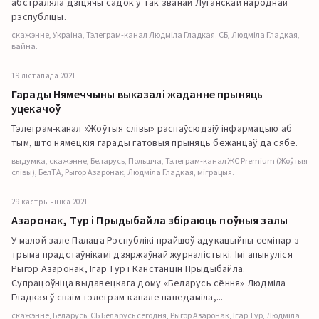
абстраляла дзіцячы садок у так званай Луганскай народнай
рэспубліцы.
скажэнне, Украіна, Тэлеграм-канал Людміла Гладкая. СБ, Людміла Гладкая,
вайна.
19 лістапада 2021
Гарады Нямеччыны выказалі жаданне прыняць
уцекачоў
Тэлеграм-канал «Жоўтыя слівы» распаўсюдзіў інфармацыю аб
тым, што нямецкія гарады гатовыя прыняць бежанцаў да сябе.
выдумка, скажэнне, Беларусь, Польшча, Тэлеграм-канал ЖС Premium (Жоўтыя
слівы), БелТА, Рыгор Азаронак, Людміла Гладкая, міграцыя.
29 кастрычніка 2021
Азаронак, Тур і Прыдыбайла збіраюць поўныя залы
У малой зале Палаца Рэспублікі прайшоў адукацыйны семінар з
трыма прадстаўнікамі дзяржаўнай журналістыкі. Імі апынуліся
Рыгор Азаронак, Ігар Тур і Канстанцін Прыдыбайла.
Супрацоўніца выдавецкага дому «Беларусь сёння» Людміла
Гладкая ў сваім тэлеграм-канале паведаміла,...
скажэнне, Беларусь, СБ Беларусь сегодня, Рыгор Азаронак, Ігар Тур, Людміла