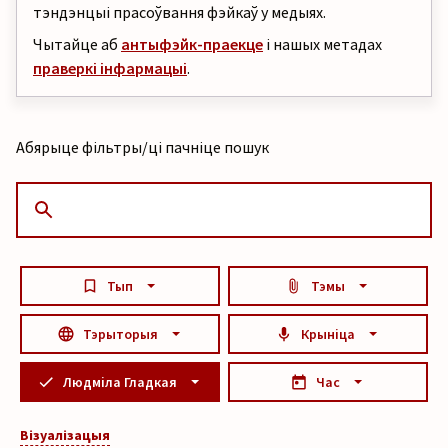
тэндэнцыі прасоўвання фэйкаў у медыях.
Чытайце аб
антыфэйк-праекце
і нашых метадах
праверкі інфармацыі
.
Абярыце фільтры/ці пачніце пошук
Тып
Тэмы
Тэрыторыя
Крыніца
Людміла Гладкая
Час
Візуалізацыя