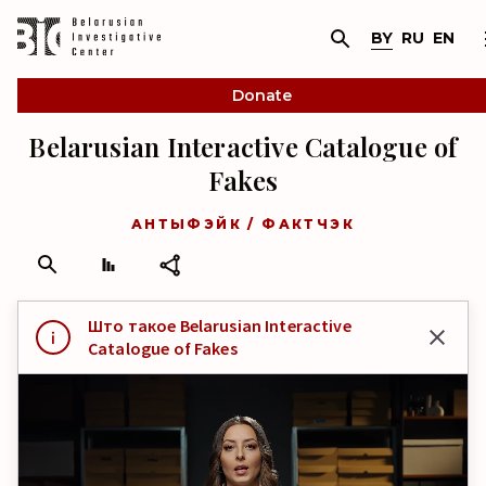
BY
RU
EN
Donate
Belarusian Interactive Catalogue of
Fakes
АНТЫФЭЙК / ФАКТЧЭК
Што такое Belarusian Interactive
Catalogue of Fakes