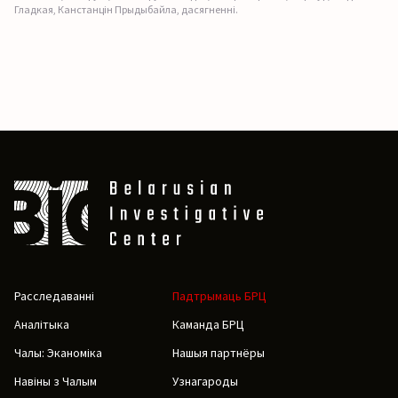
Гладкая, Канстанцін Прыдыбайла, дасягненні.
Расследаванні
Падтрымаць БРЦ
Аналітыка
Каманда БРЦ
Чалы: Эканоміка
Нашыя партнёры
Навіны з Чалым
Узнагароды