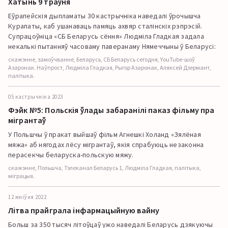
Хатынь 9 траўня
Еўрапейскія дыпламаты 30 кастрычніка наведалі ўрочышча
Курапаты, каб ушанаваць памяць ахвяр сталінскіх рэпрэсій.
Супрацоўніца «СБ Беларусь сёння» Людміла Гладкая задала
некалькі пытанняў часоваму паверанаму Нямеччыны ў Беларусі:
скажэнне, замоўчванне, Беларусь, СБ Беларусь сегодня, YouTube-шоў
Азаронак. Наўпрост, Людміла Гладкая, Рыгор Азаронак, Аляксей Дзермант,
палітыка.
05 кастрычніка 2023
Фэйк №5: Польскія ўлады забаранілі паказ фільму пра
мігрантаў
У Польшчы ў пракат выйшаў фільм Агнешкі Холанд «Зялёная
мяжа» аб нягодах лёсу мігрантаў, якія спрабуюць незаконна
перасекчы беларуска-польскую мяжу.
скажэнне, Польшча, Тэлеканал Беларусь 1, Людміла Гладкая, палітыка,
міграцыя.
12 жніўня 2022
Літва прайграла інфармацыйную вайну
Больш за 350 тысяч літоўцаў ужо наведалі Беларусь дзякуючы