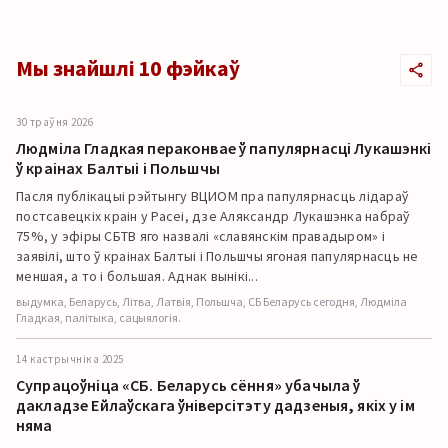
Мы знайшлі 10 фэйкаў
30 траўня 2026
Людміла Гладкая пераконвае ў папулярнасці Лукашэнкі
ў краінах Балтыі і Польшчы
Пасля публікацыі рэйтынгу ВЦИОМ пра папулярнасць лідараў
постсавецкіх краін у Расеі, дзе Аляксандр Лукашэнка набраў
75%, у эфіры СБТВ яго назвалі «славянскім правадыром» і
заявілі, што ў краінах Балтыі і Польшчы ягоная папулярнасць не
меншая, а то і большая. Аднак вынікі...
выдумка, Беларусь, Літва, Латвія, Польшча, СБ Беларусь сегодня, Людміла
Гладкая, палітыка, сацыялогія.
14 кастрычніка 2025
Супрацоўніца «СБ. Беларусь сёння» убачыла ў
дакладзе Ейлаўскага ўніверсітэту дадзеныя, якіх у ім
няма