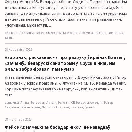
Супрацоўніца «СБ. Беларусь сёння» Людміла Гладкая звінаваціла
даследнікаў з Ейлаўскага ўніверсітэту ў стварэнні фэйкаў. Яна
заявіла, што апублікаваныя імі дадзеныя пра 35 тысяч украінскіх
дзяцей, вывезеных у Расею для ідэалагічнага перавыхавання,
няслушныя. Высветлілі,...
скажэнне, Украіна, Расея, СБ Беларусь сегодня, Людміла Гладкая, адукацыя,
дзеці.
28 красавіка 2025
Азаронак, расказваючы пра разруху ў краінах Балтыі,
«зачыніў» беларускі санаторый у Друскінінкаі. Мы
амаль забраніравалі там нумар
Літва зачыніла беларускі санаторый у Друскінінкаі, заявіў Рыгор
Азаронак у эфіры праграмы «Лятучка» на СБ ТБ. Каманда Weekly
Top Fake патэлефанавала ў «Беларусь», каб высветліць, ці так
гэта.
выдумка, Літва, Беларусь, Латвія, Эстонія, СБ Беларусь сегодня, Рыгор
Азаронак, Яўген Горын, Людміла Гладкая, санкцыі, турызм.
08 лістапада 2023
Фэйк №2: Нямецкі амбасадар ніколі не наведваў