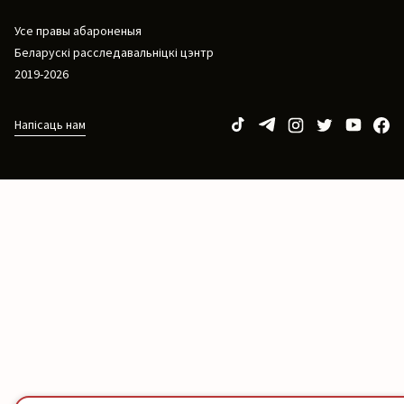
Усе правы абароненыя
Беларускі расследавальніцкі цэнтр
2019-2026
Напісаць нам