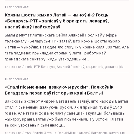
11 чэрвеня 2026
Кожны шосты жыхар Латвіі — чыноўнік? Госць
«Беларусь-РТР» запісаў у бюракраты лекараў,
настаўнікаў і вайскоўцаў
Былы дэпутат латвійскага Сейма Аляксей Рослікаў у эфіры
тэлеканалу «Беларусь-РТР» заявіў, што кожны шосты жыхар
Латвіі — чыноўнік. Паводле яго слоў, іх у краіне каля 300 тыс. Але
гэта падмена: прыкладна столькі ў Латвіі работнікаў
грамадскага сектару, куды ўваходзяць не...
скажэнне, Латвія, РТР-Беларусь, Аляксей Рослікаў, сацыялогія, дэмаграфія.
10 чэрвеня 2026
«Сталі пісьменнымі дзякуючы рускім». Палкоўнік
Багадзель перапісаў гісторыю краін Балтыі
Вайсковы эксперт Андрэй Багадзель заявіў, што народы Балтыі
сталі пісьменнымі дзякуючы рускім, якія прыйшлі туды ў 1940
годзе. Але гэта міф: да моманту савецкай акупацыі большасць
жыхароў краін Балтыі ўжо былі пісьменнымі, а ў Эстоніі і Латвіі
высокі ўзровень пісьменнасці...
скажэнне, Літва, Латвія, Эстонія, Радыё Мінск, Андрэй Багадзель, адукацыя.