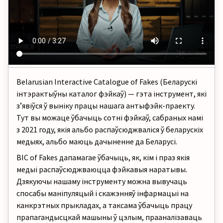
Belarusian Interactive Catalogue of Fakes (Беларускі
інтэрактыўны каталог фэйкаў)
—
гэта інструмент, які
зʼявіўся ў выніку працы нашага антыфэйк-праекту.
Тут вы можаце ўбачыць сотні фэйкаў, сабраных намі
з 2021 году, якія альбо распаўсюджваліся ў беларускіх
медыях
, альбо маюць дачыненне да Беларусі.
BIC of Fakes дапамагае ўбачыць, як, кім і праз якія
медыі
распаўсюджваюцца фэйкавыя наратывы.
Дзякуючы нашаму інструменту можна вывучаць
спосабы маніпуляцый і скажэнняў інфармацыі на
канкрэтных прыкладах, а таксама ўбачыць працу
прапагандысцкай машыны ў цэлым, прааналізаваць