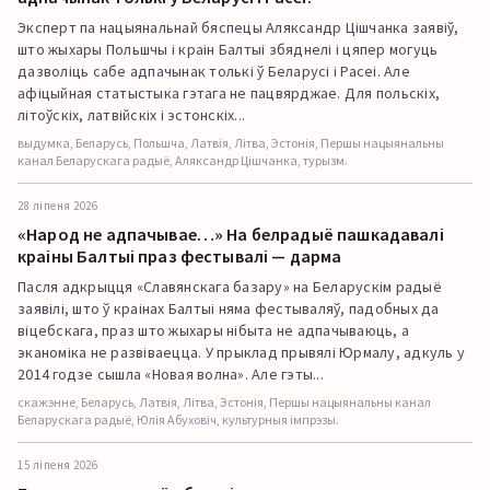
Эксперт па нацыянальнай бяспецы Аляксандр Цішчанка заявіў,
што жыхары Польшчы і краін Балтыі збяднелі і цяпер могуць
дазволіць сабе адпачынак толькі ў Беларусі і Расеі. Але
афіцыйная статыстыка гэтага не пацвярджае. Для польскіх,
літоўскіх, латвійскіх і эстонскіх...
выдумка, Беларусь, Польшча, Латвія, Літва, Эстонія, Першы нацыянальны
канал Беларускага радыё, Аляксандр Цішчанка, турызм.
28 ліпеня 2026
«Народ не адпачывае…» На белрадыё пашкадавалі
краіны Балтыі праз фестывалі — дарма
Пасля адкрыцця «Славянскага базару» на Беларускім радыё
заявілі, што ў краінах Балтыі няма фестываляў, падобных да
віцебскага, праз што жыхары нібыта не адпачываюць, а
эканоміка не развіваецца. У прыклад прывялі Юрмалу, адкуль у
2014 годзе сышла «Новая волна». Але гэты...
скажэнне, Беларусь, Латвія, Літва, Эстонія, Першы нацыянальны канал
Беларускага радыё, Юлія Абуховіч, культурныя імпрэзы.
15 ліпеня 2026