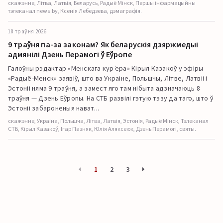
скажэнне, Літва, Латвія, Беларусь, Радыё Мінск, Першы інфармацыйны
тэлеканал news.by, Ксенія Лебедзева, дэмаграфія.
18 траўня 2026
9 траўня па-за законам? Як беларускія дзяржмедыі
адмянілі Дзень Перамогі ў Еўропе
Галоўны рэдактар «Менскага кур’ера» Кірыл Казакоў у эфіры
«Радыё-Менск» заявіў, што ва Украіне, Польшчы, Літве, Латвіі і
Эстоніі няма 9 траўня, а замест яго там нібыта адзначаюць 8
траўня — Дзень Еўропы. На СТБ развілі гэтую тэзу да таго, што ў
Эстоніі забароненыя нават...
скажэнне, Украіна, Польшча, Літва, Латвія, Эстонія, Радыё Мінск, Тэлеканал
СТБ, Кірыл Казакоў, Ігар Пазняк, Юлія Аляксеюк, Дзень Перамогі, святы.
1
2
3