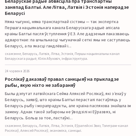
Беларускае радыё абвясціла пра транспартны
заняпад Балтыі. Але Літва, Латвія і Эстонія наперадзе
Беларусі
Няма чыгункі, няма транспартнай сістэмы — так экспертка
Першага нацыянальнага канала Беларускага радыё апісала
краіны Балтыі пасля ўступлення ў ЕЗ. Але дадзеныя паказваюць
адваротнае: па шчыльнасці чыгуначнай сеткі яны не саступаюць
Беларусі, а па якасці гандлёвай і...
скажэнне, Беларусь, Латвія, Літва, Эстонія, Першы нацыянальны канал
Беларускага радыё, Юлія Абуховіч, інфраструктура.
24 чэрвеня 2026
Рослікаў даказваў правал санкцыяў на прыкладзе
рыбы, якую ніхто не забараняў
Былы дэпутат латвійскага Сейма Аляксей Рослікаў, які з’ехаў у
Беларусь, заявіў, што краіны Балтыі перасталі пастаўляць у
Беларусь рыбу і морапрадукты, але краіна паспяхова знайшла ім
замену. Аднак такой забароны не ўводзілі ні Еўразвяз, ні
Беларусь. Больш за тое, пастаўкі...
скажэнне, Беларусь, Латвія, Літва, Эстонія, Еўрапейскі Звяз, Тэлеграм-канал
Рослікаў, Аляксей Рослікаў, эканоміка, санкцыі.