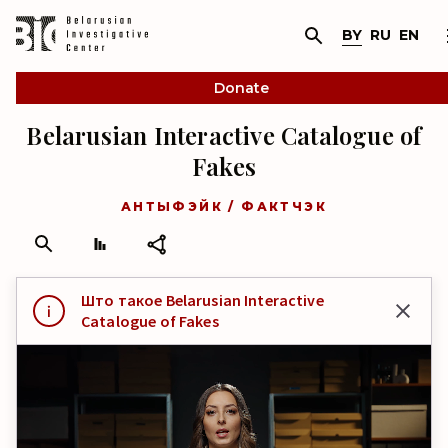
BY
RU
EN
Donate
Belarusian Interactive Catalogue of
Fakes
АНТЫФЭЙК / ФАКТЧЭК
Што такое Belarusian Interactive
Catalogue of Fakes