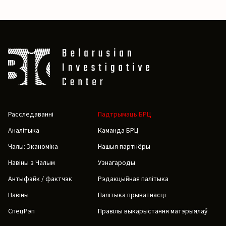
Расследаванні
Падтрымаць БРЦ
Аналітыка
Каманда БРЦ
Чалы: Эканоміка
Нашыя партнёры
Навіны з Чалым
Узнагароды
Антыфэйк / фактчэк
Рэдакцыйная палітыка
Навіны
Палітыка прыватнасці
СпецРэп
Правілы выкарыстання матэрыялаў