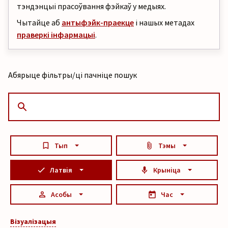
тэндэнцыі прасоўвання фэйкаў у медыях.
Чытайце аб
антыфэйк-праекце
і нашых метадах
праверкі інфармацыі
.
Абярыце фільтры/ці пачніце пошук
Тып
Тэмы
Латвія
Крыніца
Асобы
Час
Візуалізацыя