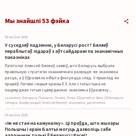
Мы знайшлі 53 фэйка
06 жніўня 2026
У суседзяў падзенне, у Беларусі рост? Бяляеў
пераблытаў лідараў з аўтсайдарамі па эканамічных
паказніках
Палітолаг Аляксей Бяляеў заявіў, што Беларусь выбрала
правільную стратэгію эканамічнага развіцця: яе эканоміка
расце, а ў Еўразвязе нібыта фіксуецца спад. У прыклад ён
прывёў Латвію і іншыя краіны ЕЗ. Але статыстыка не
пацвярджае гэтыя сцвярджэнні: эканоміка Еўразвязу...
скажэнне, Беларусь, Польшча, Латвія, Літва, Еўрапейскі Звяз, СБ Беларусь
сегодня, Альфа-радыё, Аляксей Бяляеў, эканоміка, дасягненні.
05 жніўня 2026
«Ім не стае на камуналку». Ці праўда, што жыхары
Польшчы і краін Балтыі могуць дазволіць сабе
адпачынак толькі ў Беларусі і Расеі?