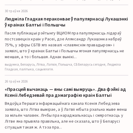
30 траўня 2026
Людміла Гладкая пераконвае ў папулярнасці Лукашэнкі
ў краінах Балтыі і Польшчы
Пасля публікацыі рэйтынгу ВЦИОМ пра папулярнасць лідараў
постсавецкіх краін у Расеі, дзе Аляксандр Лукашэнка набраў
75%, у эфіры СБТВ яго назвалі «славянскім правадыром» і
заявілі, што ў краінах Балтыі і Польшчы ягоная папулярнасць не
меншая, а то і большая. Аднак вынікі...
выдумка, Беларусь, Літва, Латвія, Польшча, СБ Беларусь сегодня, Людміла
Гладкая, палітыка, сацыялогія.
26 траўня 2026
«Прасцей вычакаць — яны самі вымруць». Два фэйкі ад
Ксеніі Лебедзевай пра дэмаграфію краін Балтыі
Вядоўца Першага інфармацыйнага канала Ксенія Лебедзева
заявіла, што Літва вымірае, а ў Латвіі нібыта рэальна жыве менш
за мільён чалавек. Лічбы пра нараджальнасць і смяротнасць у
Літве яна прывяла правільна, але не сказала, што ў Беларусі
сітуацыя такая ж. А тэза пра...