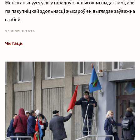
Менск апынуўся ў ліку гарадоў з невысокімі выдаткамі, але
па пакупніцкай здольнасці жыхароў ён выглядае заўважна
слабей.
30 ЛІПЕНЯ 2026
Чытаць