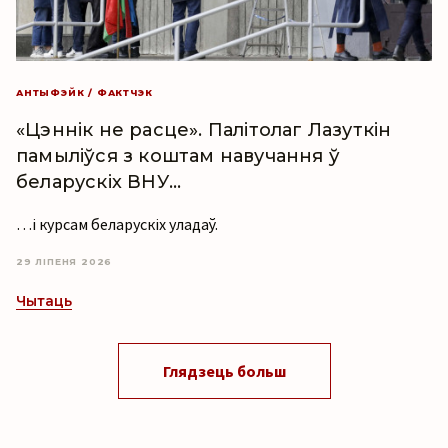
АНТЫФЭЙК / ФАКТЧЭК
«Цэннік не расце». Палітолаг Лазуткін
памыліўся з коштам навучання ў
беларускіх ВНУ…
…і курсам беларускіх уладаў.
29 ЛІПЕНЯ 2026
Чытаць
Глядзець больш