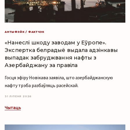
АНТЫФЭЙК / ФАКТЧЭК
«Нанеслі шкоду заводам у Еўропе».
Экспертка белрадыё выдала адзінкавы
выпадак забруджвання нафты з
Азербайджану за правіла
Госця эфіру Новікава заявіла, што азербайджанскую
нафту трэба разбаўляць расейскай.
31 ЛІПЕНЯ 2026
Чытаць