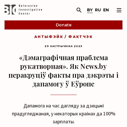
BY
RU
EN
Donate
АНТЫФЭЙК / ФАКТЧЭК
29 КАСТРЫЧНІКА 2025
«Дэмаграфічная праблема
рукатворная». Як News.by
перакруціў факты пра дэкрэты і
дапамогу ў Еўропе
Дапамога на час дагляду за дзецьмі
прадугледжаная, у некаторых краінах да 100%
зарплаты.