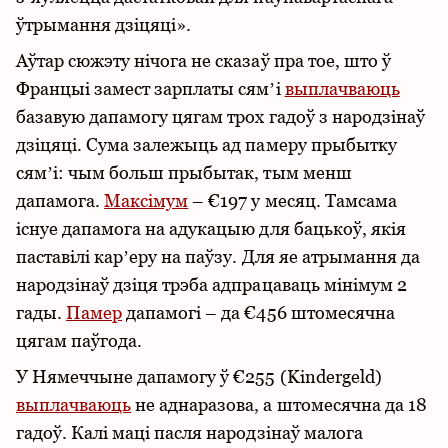
ўтрымання дзіцяці».
Аўтар сюжэту нічога не сказаў пра тое, што ў
Францыі замест зарплаты сямʼі
выплачваюць
базавую дапамогу цягам трох гадоў з народзінаў
дзіцяці. Сума залежыць ад памеру прыбытку
сямʼі: чым больш прыбытак, тым менш
дапамога.
Максімум
– €197 у месяц. Тамсама
існуе дапамога на адукацыю для бацькоў, якія
паставілі карʼеру на паўзу. Для яе атрымання да
народзінаў дзіця трэба адпрацаваць мінімум 2
гады.
Памер
дапамогі – да €456 штомесячна
цягам паўгода.
У Нямеччыне дапамогу ў €255 (Kindergeld)
выплачваюць
не аднаразова, а штомесячна да 18
гадоў. Калі маці пасля народзінаў малога