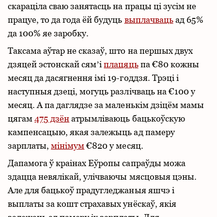
скараціла сваю занятасць на працы ці зусім не
працуе, то да года ёй будуць
выплачваць
ад 65%
да 100% яе заробку.
Таксама аўтар не сказаў, што на першых двух
дзяцей эстонскай сямʼі
плацяць
па €80 кожны
месяц да дасягнення імі 19-годдзя. Трэці і
наступныя дзеці, могуць разлічваць на €100 у
месяц. А па даглядзе за маленькім дзіцём мамы
цягам
475 дзён
атрымліваюць бацькоўскую
кампенсацыю, якая залежыць ад памеру
зарплаты,
мінімум
€820 у месяц.
Дапамога ў краінах Еўропы сапраўды можа
здацца невялікай, улічваючы мясцовыя цэны.
Але для бацькоў прадугледжаныя яшчэ і
выплаты за кошт страхавых унёскаў, якія