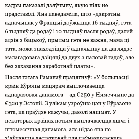
кадры паказалі дзяўчыну, якую ніяк не
прадставілі. Яна паведаміла, што «дэкрэтны
адпачынак у Францыі доўжыцца 16 тыдняў, гэта
6 тыдняў да родаў і 10 тыдняў пасля родаў, далей
адзін з бацькоў, прытым гэта не важна, мама ці
тата, можа знаходзіцца ў адпачынку па даглядзе
малагадовага дзіцяці да двух з паловай гадоў, але
без захавання заработнай платы».
Пасля гэтага Раманаў працягнуў: «У большасці
краін Еўропы мацярам выплочваецца
аднаразовая дапамога – ад €250 у Нямеччыне да
€320 у Эстоніі. З улікам узроўню цэн у Еўразоне
гэта, па праўдзе кажучы, даволі няшмат. У
некаторых краінах потым выплачваецца яшчэ і
штомесячная дапамога, але нідзе яна не
зʼяўляецца дастатковай для паўнавартаснага