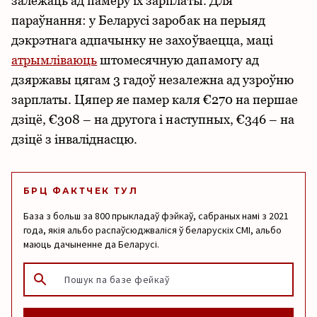
залежаць ад памеру іх зарплаты. Для
параўнання: у Беларусі заробак на перыяд
дэкрэтнага адпачынку не захоўваецца, маці
атрымліваюць
штомесячную дапамогу ад
дзяржавы цягам 3 гадоў незалежна ад узроўню
зарплаты. Цяпер яе памер каля €270 на першае
дзіцё, €308 – на другога і наступных, €346 – на
дзіцё з інваліднасцю.
БРЦ ФАКТЧЕК ТУЛ
База з больш за 800 прыкладаў фэйкаў, сабраных намі з 2021
года, якія альбо распаўсюджваліся ў беларускіх СМІ, альбо
маюць дачыненне да Беларусі.