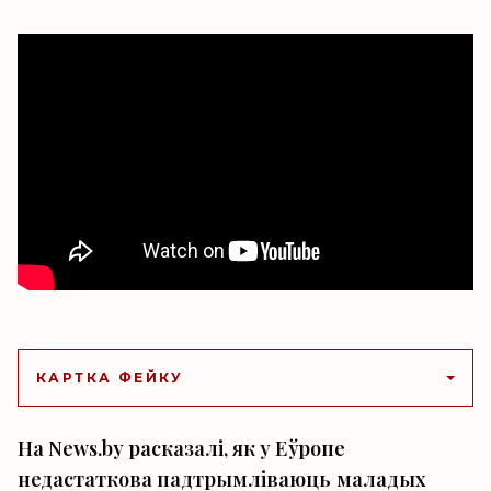
КАРТКА ФЕЙКУ
На News.by расказалі, як у Еўропе
недастаткова падтрымліваюць маладых