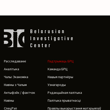
Расследаванні
Падтрымаць БРЦ
Аналітыка
Каманда БРЦ
Чалы: Эканоміка
Нашыя партнёры
Навіны з Чалым
Узнагароды
Антыфэйк / фактчэк
Рэдакцыйная палітыка
Навіны
Палітыка прыватнасці
СпецРэп
Правілы выкарыстання матэрыялаў