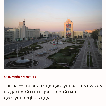
АНТЫФЭЙК / ФАКТЧЭК
Танна — не значыць даступна: на News.by
выдалі рэйтынг цэн за рэйтынг
даступнасці жыцця