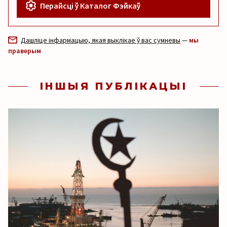
Перайсці ў Каталог Фэйкаў
Дашліце інфармацыю, якая выклікае ў вас сумневы
—
мы
праверым
ІНШЫЯ ПУБЛІКАЦЫІ