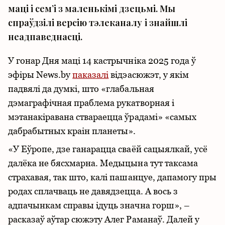
маці і семʼі з маленькімі дзецьмі. Мы
спраўдзілі версію тэлеканалу і знайшлі
неадпаведнасці.
У гонар Дня маці 14 кастрычніка 2025 года ў
эфіры News.by
паказалі
відэасюжэт, у якім
падвялі да думкі, што «глабальная
дэмаграфічная праблема рукатворная і
мэтанакіравана ствараецца ўрадамі» «самых
дабрабытных краін планеты».
«У Еўропе, дзе ганарацца сваёй сацыялкай, усё
далёка не бясхмарна. Медыцына тут таксама
страхавая, так што, калі пашанцуе, дапамогу пры
родах сплачваць не давядзецца. А вось з
адпачынкам справы ідуць значна горш», –
расказаў аўтар сюжэту Алег Раманаў. Далей у