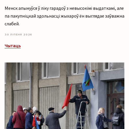
Менск апынуўся ў ліку гарадоў з невысокімі выдаткамі, але
па пакупніцкай здольнасці жыхароў ён выглядае заўважна
слабей.
30 ЛІПЕНЯ 2026
Чытаць