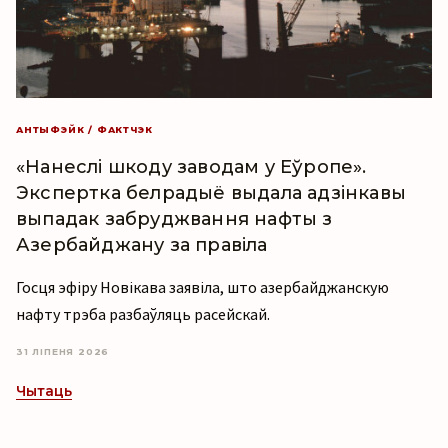
АНТЫФЭЙК / ФАКТЧЭК
«Нанеслі шкоду заводам у Еўропе».
Экспертка белрадыё выдала адзінкавы
выпадак забруджвання нафты з
Азербайджану за правіла
Госця эфіру Новікава заявіла, што азербайджанскую
нафту трэба разбаўляць расейскай.
31 ЛІПЕНЯ 2026
Чытаць