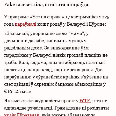
Fake высветліла, што гэта няпраўда.
У праграме «Усе па справе» 17 кастрычніка 2025
года
параўналі
кошт родаў у Беларусі і Еўропе:
«Зазвычай, упершыню слова “мама", у
дачыненні да сябе, жанчыны чуюць у
радзільным доме. За знаходжанне ў ім
парадзіхам у Беларусі ніякіх грошай плаціць не
трэба. Калі, вядома, яны не абіраюць платныя
палаты ці, напрыклад, партнёрскія роды. Для
параўнання: у еўрапейскіх краінах з'яўленне на
свет дзіцяці ў сярэднім бацькам абыходзіцца ў
€10-12 тыс.»
Як высветлілі журналісты праекту
WTF
, гэта не
адпавядае рэчаіснасці. Грамадзяне ці рэзідэнты
краін
Еўразвязу
, якія маюць абавязковую