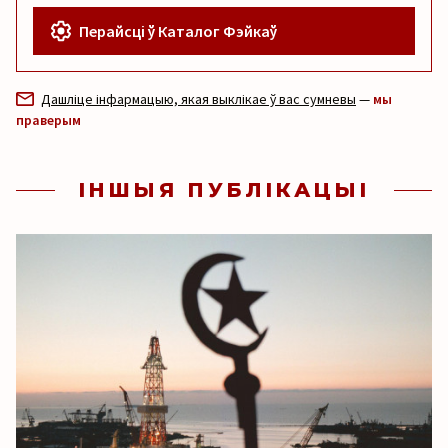
Перайсці ў Каталог Фэйкаў
Дашліце інфармацыю, якая выклікае ў вас сумневы
—
мы
праверым
ІНШЫЯ ПУБЛІКАЦЫІ