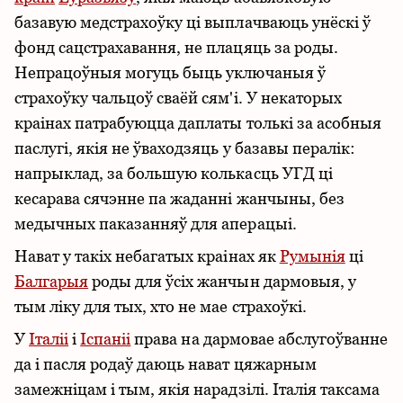
базавую медстрахоўку ці выплачваюць унёскі ў
фонд сацстрахавання, не плацяць за роды.
Непрацоўныя могуць быць уключаныя ў
страхоўку чальцоў сваёй сям'і. У некаторых
краінах патрабуюцца даплаты толькі за асобныя
паслугі, якія не ўваходзяць у базавы пералік:
напрыклад, за большую колькасць УГД ці
кесарава сячэнне па жаданні жанчыны, без
медычных паказанняў для аперацыі.
Нават у такіх небагатых краінах як
Румынія
ці
Балгарыя
роды для ўсіх жанчын дармовыя, у
тым ліку для тых, хто не мае страхоўкі.
У
Італіі
і
Іспаніі
права на дармовае абслугоўванне
да і пасля родаў даюць нават цяжарным
замежніцам і тым, якія нарадзілі. Італія таксама