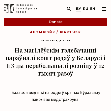
BY
RU
EN
Donate
АНТЫФЭЙК / ФАКТЧЭК
04 ЛІСТАПАДА 2025
На магілёўскім тэлебачанні
параўналі кошт родаў у Беларусі і
ЕЗ ды перабольшылі розніцу ў 12
тысяч разоў
Базавыя выдаткі на роды ў краінах Еўразвязу
пакрывае медстрахоўка.