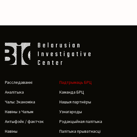
Расследаванні
Падтрымаць БРЦ
Аналітыка
Каманда БРЦ
Чалы: Эканоміка
Нашыя партнёры
Навіны з Чалым
Узнагароды
Антыфэйк / фактчэк
Рэдакцыйная палітыка
Навіны
Палітыка прыватнасці