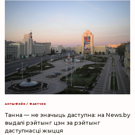
АНТЫФЭЙК / ФАКТЧЭК
Танна — не значыць даступна: на News.by
выдалі рэйтынг цэн за рэйтынг
даступнасці жыцця