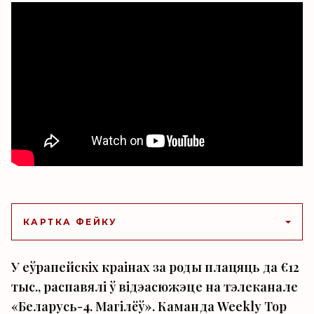
КАРТКА ФЕЙКУ
У еўрапейскіх краінах за роды плацяць да €12
тыс., распавялі ў відэасюжэце на тэлеканале
«Беларусь-4. Магілёў». Каманда Weekly Top