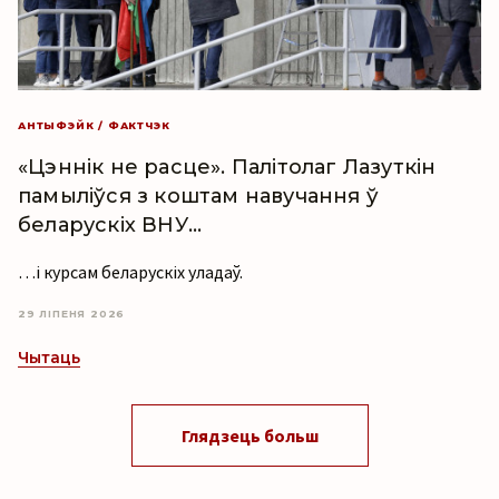
АНТЫФЭЙК / ФАКТЧЭК
«Цэннік не расце». Палітолаг Лазуткін
памыліўся з коштам навучання ў
беларускіх ВНУ…
…і курсам беларускіх уладаў.
29 ЛІПЕНЯ 2026
Чытаць
Глядзець больш