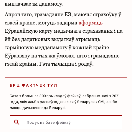
выплачвае ім дапамогу.
Апроч таго, грамадзяне ЕЗ, маючы страхоўку ў
сваёй краіне, могуць задарма
аформіць
Еўрапейскую карту медычнага страхавання і па
ёй без дадатковых выдаткаў атрымаць
тэрміновую меддапамогу ў кожнай краіне
Еўразвязу на тых жа ўмовах, што і грамадзяне
гэтай краіны. Гэта тычыцца і родаў.
БРЦ ФАКТЧЕК ТУЛ
База з больш за 800 прыкладаў фэйкаў, сабраных намі з 2021
года, якія альбо распаўсюджваліся ў беларускіх СМІ, альбо
маюць дачыненне да Беларусі.