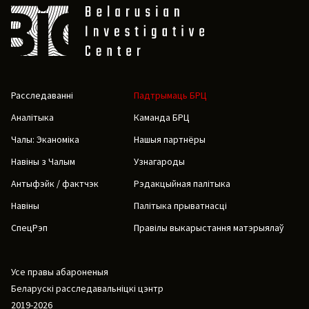
Расследаванні
Падтрымаць БРЦ
Аналітыка
Каманда БРЦ
Чалы: Эканоміка
Нашыя партнёры
Навіны з Чалым
Узнагароды
Антыфэйк / фактчэк
Рэдакцыйная палітыка
Навіны
Палітыка прыватнасці
СпецРэп
Правілы выкарыстання матэрыялаў
Усе правы абароненыя
Беларускі расследавальніцкі цэнтр
2019-2026