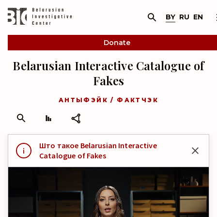
BY
RU
EN
Donate
Belarusian Interactive Catalogue of
Fakes
АНТЫФЭЙК / ФАКТЧЭК
Што такое Belarusian Interactive
Catalogue of Fakes