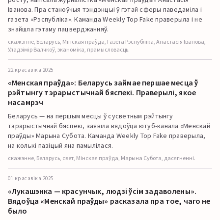
Іванова. Пра станоўчыя тэндэнцыі ў гэтай сферы паведаміла і
газета «Рэспубліка». Каманда Weekly Top Fake праверыла і не
знайшла гэтаму пацверджанняў.
скажэнне, Беларусь, Мінская праўда, Газета Рэспубліка, Анастасія Іванова,
Уладзімір Валчкоў, эканоміка, прамысловасць.
22 красавіка 2025
«Менская праўда»: Беларусь займае першае месца ў
рэйтынгу тэрарыстычнай бяспекі. Праверылі, якое
насамрэч
Беларусь — на першым месцы ў сусветным рэйтынгу
тэрарыстычнай бяспекі, заявіла вядоўца ютуб-канала «Менскай
праўды» Марына Субота. Каманда Weekly Top Fake праверыла,
на колькі пазіцый яна памылілася.
скажэнне, Беларусь, свет, Мінская праўда, Марына Субота, дасягненні.
01 красавіка 2025
«Лукашэнка — красунчык, людзі ўсім задаволены».
Вядоўца «Менскай праўды» расказала пра тое, чаго не
было