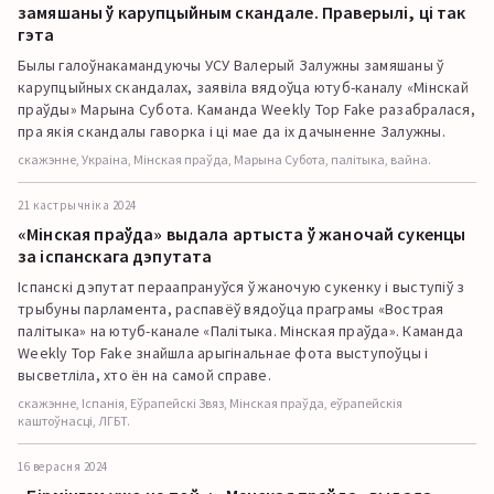
замяшаны ў карупцыйным скандале. Праверылі, ці так
гэта
Былы галоўнакамандуючы УСУ Валерый Залужны замяшаны ў
карупцыйных скандалах, заявіла вядоўца ютуб-каналу «Мінскай
праўды» Марына Субота. Каманда Weekly Top Fake разабралася,
пра якія скандалы гаворка і ці мае да іх дачыненне Залужны.
скажэнне, Украіна, Мінская праўда, Марына Субота, палітыка, вайна.
21 кастрычніка 2024
«Мінская праўда» выдала артыста ў жаночай сукенцы
за іспанскага дэпутата
Іспанскі дэпутат пераапрануўся ў жаночую сукенку і выступіў з
трыбуны парламента, распавёў вядоўца праграмы «Вострая
палітыка» на ютуб-канале «Палітыка. Мінская праўда». Каманда
Weekly Top Fake знайшла арыгінальнае фота выступоўцы і
высветліла, хто ён на самой справе.
скажэнне, Іспанія, Еўрапейскі Звяз, Мінская праўда, еўрапейскія
каштоўнасці, ЛГБТ.
16 верасня 2024