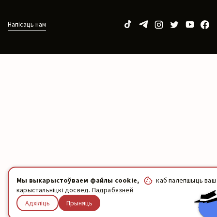
Напісаць нам
Мы выкарыстоўваем файлы cookie,
каб палепшыць ваш
карыстальніцкі досвед.
Падрабязней
Адхіліць
Прыняць