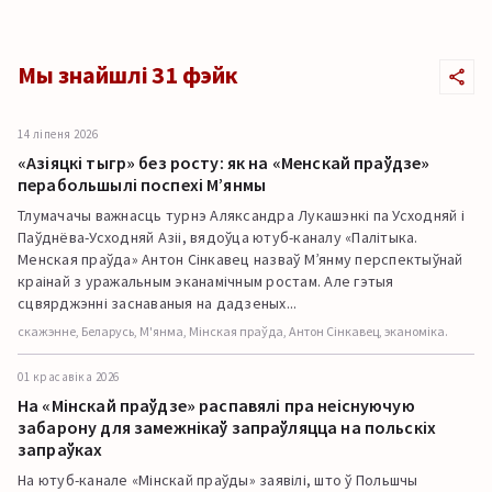
Мы знайшлі 31 фэйк
14 ліпеня 2026
«Азіяцкі тыгр» без росту: як на «Менскай праўдзе»
перабольшылі поспехі М’янмы
Тлумачачы важнасць турнэ Аляксандра Лукашэнкі па Усходняй і
Паўднёва-Усходняй Азіі, вядоўца ютуб-каналу «Палітыка.
Менская праўда» Антон Сінкавец назваў М’янму перспектыўнай
краінай з уражальным эканамічным ростам. Але гэтыя
сцвярджэнні заснаваныя на дадзеных...
скажэнне, Беларусь, М'янма, Мінская праўда, Антон Сінкавец, эканоміка.
01 красавіка 2026
На «Мінскай праўдзе» распавялі пра неіснуючую
забарону для замежнікаў запраўляцца на польскіх
запраўках
На ютуб-канале «Мінскай праўды» заявілі, што ў Польшчы