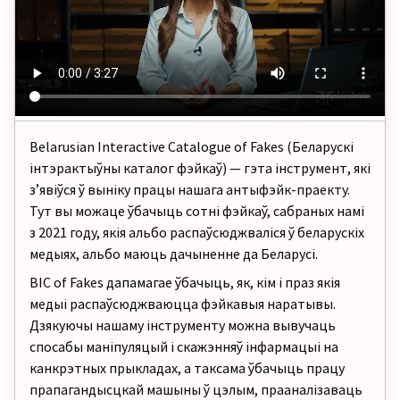
Belarusian Interactive Catalogue of Fakes (Беларускі
інтэрактыўны каталог фэйкаў)
—
гэта інструмент, які
зʼявіўся ў выніку працы нашага антыфэйк-праекту.
Тут вы можаце ўбачыць сотні фэйкаў, сабраных намі
з 2021 году, якія альбо распаўсюджваліся ў беларускіх
медыях
, альбо маюць дачыненне да Беларусі.
BIC of Fakes дапамагае ўбачыць, як, кім і праз якія
медыі
распаўсюджваюцца фэйкавыя наратывы.
Дзякуючы нашаму інструменту можна вывучаць
спосабы маніпуляцый і скажэнняў інфармацыі на
канкрэтных прыкладах, а таксама ўбачыць працу
прапагандысцкай машыны ў цэлым, прааналізаваць