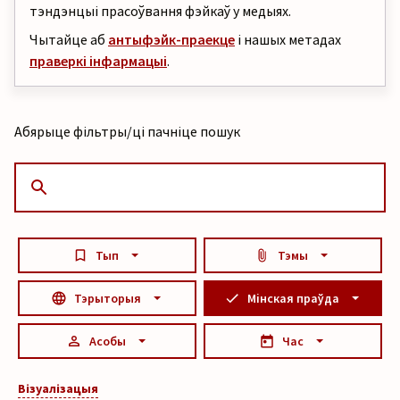
тэндэнцыі прасоўвання фэйкаў у медыях.
Чытайце аб
антыфэйк-праекце
і нашых метадах
праверкі інфармацыі
.
Абярыце фільтры/ці пачніце пошук
Тып
Тэмы
Тэрыторыя
Мінская праўда
Асобы
Час
Візуалізацыя