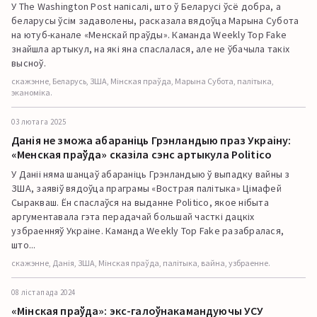
У The Washington Post напісалі, што ў Беларусі ўсё добра, а
беларусы ўсім задаволены, расказала вядоўца Марына Субота
на ютуб-канале «Менскай праўды». Каманда Weekly Top Fake
знайшла артыкул, на які яна спаслалася, але не ўбачыла такіх
высноў.
скажэнне, Беларусь, ЗША, Мінская праўда, Марына Субота, палітыка,
эканоміка.
03 лютага 2025
Данія не зможа абараніць Грэнландыю праз Украіну:
«Менская праўда» сказіла сэнс артыкула Politico
У Даніі няма шанцаў абараніць Грэнландыю ў выпадку вайны з
ЗША, заявіў вядоўца праграмы «Вострая палітыка» Цімафей
Сыракваш. Ён спаслаўся на выданне Politico, якое нібыта
аргументавала гэта перадачай большай часткі дацкіх
узбраенняў Украіне. Каманда Weekly Top Fake разабралася,
што...
скажэнне, Данія, ЗША, Мінская праўда, палітыка, вайна, узбраенне.
08 лістапада 2024
«Мінская праўда»: экс-галоўнакамандуючы УСУ