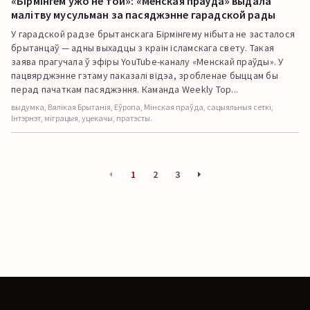
«Бірмінгем ужо не той»: «Менская праўда» выдала
малітву мусульман за пасяджэнне гарадской рады
У гарадской радзе брытанскага Бірмінгему нібыта не засталося
брытанцаў — адны выхадцы з краін ісламскага свету. Такая
заява прагучала ў эфіры YouTube-каналу «Менскай праўды». У
пацвярджэнне гэтаму паказалі відэа, зробленае быццам бы
перад пачаткам пасяджэння. Каманда Weekly Top...
выдумка, Вялікая Брытанія, Еўропа, Мінская праўда, сацыяльныя сеткі,
Інтэрнэт, міграцыя, уцекачы, пратэсты.
1
2
3