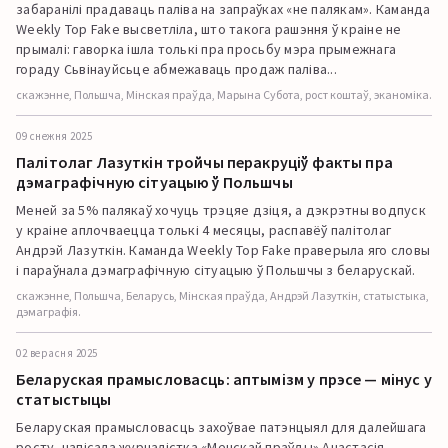
забаранілі прадаваць паліва на запраўках «не палякам». Каманда
Weekly Top Fake высветліла, што такога рашэння ў краіне не
прымалі: гаворка ішла толькі пра просьбу мэра прымежнага
гораду Сьвінауйсьце абмежаваць продаж паліва...
скажэнне, Польшча, Мінская праўда, Марына Субота, рост коштаў, эканоміка.
09 снежня 2025
Палітолаг Лазуткін тройчы перакруціў факты пра
дэмаграфічную сітуацыю ў Польшчы
Меней за 5% палякаў хочуць трэцяе дзіця, а дэкрэтны водпуск
у краіне аплочваецца толькі 4 месяцы, распавёў палітолаг
Андрэй Лазуткін. Каманда Weekly Top Fake праверыла яго словы
і параўнала дэмаграфічную сітуацыю ў Польшчы з беларускай.
скажэнне, Польшча, Беларусь, Мінская праўда, Андрэй Лазуткін, статыстыка,
дэмаграфія.
02 верасня 2025
Беларуская прамысловасць: аптымізм у прэсе — мінус у
статыстыцы
Беларуская прамысловасць захоўвае патэнцыял для далейшага
росту, напісала журналістка «Менскай праўды» Анастасія