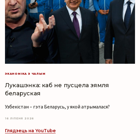
ЭКАНОМІКА З ЧАЛЫМ
Лукашэнка: каб не пусцела зямля
беларуская
Узбекістан – гэта Беларусь, у якой атрымалася?
16 ЛІПЕНЯ 2026
Глядзець на YouTube