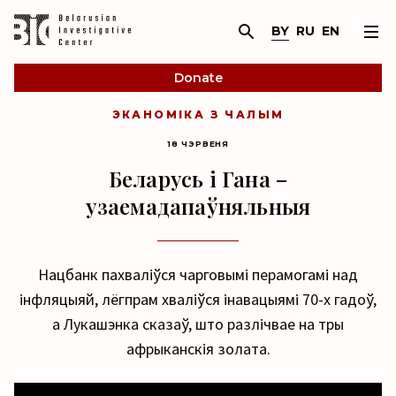
BY
RU
EN
Donate
ЭКАНОМІКА З ЧАЛЫМ
18 ЧЭРВЕНЯ
Беларусь і Гана –
узаемадапаўняльныя
Нацбанк пахваліўся чарговымі перамогамі над
інфляцыяй, лёгпрам хваліўся інавацыямі 70-х гадоў,
а Лукашэнка сказаў, што разлічвае на тры
афрыканскія золата.