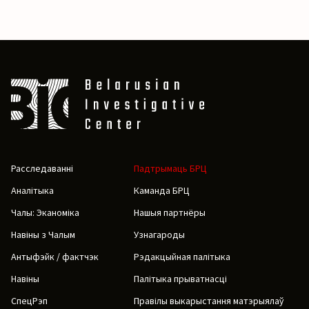
Расследаванні
Падтрымаць БРЦ
Аналітыка
Каманда БРЦ
Чалы: Эканоміка
Нашыя партнёры
Навіны з Чалым
Узнагароды
Антыфэйк / фактчэк
Рэдакцыйная палітыка
Навіны
Палітыка прыватнасці
СпецРэп
Правілы выкарыстання матэрыялаў