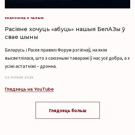
ЭКАНОМІКА З ЧАЛЫМ
Расіяне хочуць «абуць» нашыя БелАЗы ў
свае шыны
Беларусь і Расея правялі Форум рэгіёнаў, на якім
высветлілася, што з саюзнымі таварамі ў нас усё добра, а з
усімі астатнімі – дрэнна.
02 ЛІПЕНЯ 2026
Глядзець на YouTube
Глядзець больш